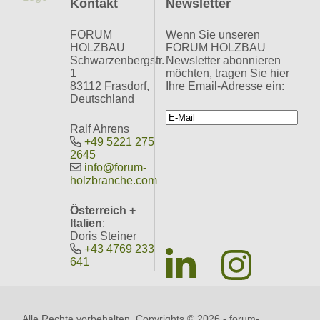
Kontakt
Newsletter
FORUM
Wenn Sie unseren
HOLZBAU
FORUM HOLZBAU
Schwarzenbergstr.
Newsletter abonnieren
1
möchten, tragen Sie hier
83112 Frasdorf,
Ihre Email-Adresse ein:
Deutschland
Ralf Ahrens
+49 5221 275
2645
info@forum-
holzbranche.com
Österreich +
Italien
:
Doris Steiner
+43 4769 233
641
Alle Rechte vorbehalten. Copyrights ©
2026 - forum-