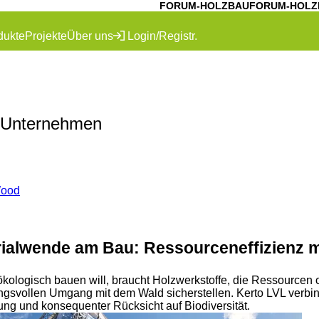
FORUM-HOLZBAU
FORUM-HOLZ
dukte
Projekte
Über uns
Login/Registr.
 Unternehmen
Wood
ialwende am Bau: Ressourceneffizienz m
 ökologisch bauen will, braucht Holzwerkstoffe, die Ressourcen
ungsvollen Umgang mit dem Wald sicherstellen. Kerto LVL verbin
ung und konsequenter Rücksicht auf Biodiversität.