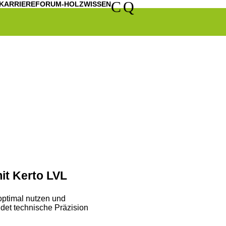
C
Q
KARRIERE
FORUM-HOLZWISSEN
it Kerto LVL
 optimal nutzen und
det technische Präzision