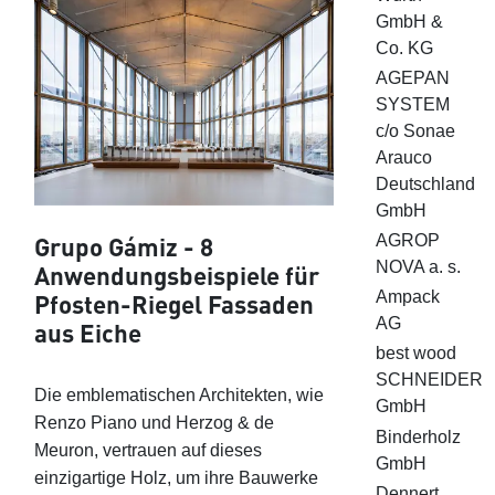
GmbH &
Co. KG
AGEPAN
SYSTEM
c/o Sonae
Arauco
Deutschland
GmbH
Grupo Gámiz - 8
AGROP
NOVA a. s.
Anwendungsbeispiele für
Ampack
Pfosten-Riegel Fassaden
AG
aus Eiche
best wood
SCHNEIDER
Die emblematischen Architekten, wie
GmbH
Renzo Piano und Herzog & de
Binderholz
Meuron, vertrauen auf dieses
GmbH
einzigartige Holz, um ihre Bauwerke
Dennert