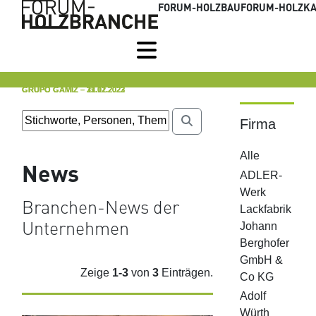
FORUM-HOLZBAU
FORUM-HOLZKA
GRUPO GÁMIZ
GRUPO GÁMIZ
GRUPO GÁMIZ
– 15.02.2023
– 31.01.2023
– 22.12.2022
Firma
Alle
News
ADLER-
Werk
Branchen-News der
Lackfabrik
Unternehmen
Johann
Berghofer
GmbH &
Zeige
1-3
von
3
Einträgen.
Co KG
Adolf
Würth