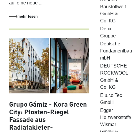
auf eine neue ...
Baustoffwelt
GmbH &
mehr lesen
Co. KG
Derix
Gruppe
Deutsche
Fundamentbaug
mbH
DEUTSCHE
ROCKWOOL
GmbH &
Co. KG
E.u.r.o.Tec
GmbH
Grupo Gámiz - Kora Green
City: Pfosten-Riegel
Egger
Holzwerkstoffe
Fassade aus
Wismar
Radiatakiefer-
GmbH &