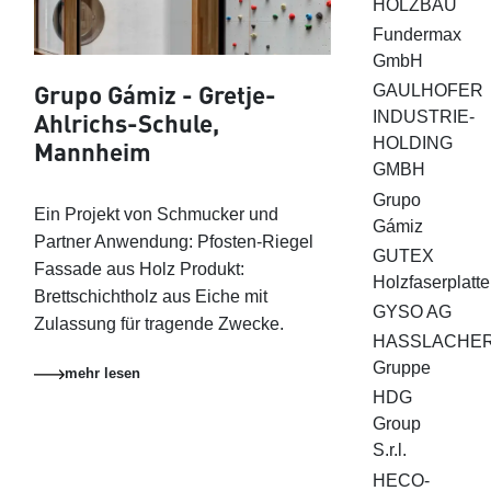
HOLZBAU
Fundermax
GmbH
Grupo Gámiz - Gretje-
GAULHOFER
Ahlrichs-Schule,
INDUSTRIE-
HOLDING
Mannheim
GMBH
Grupo
Ein Projekt von Schmucker und
Gámiz
Partner Anwendung: Pfosten-Riegel
GUTEX
Fassade aus Holz Produkt:
Holzfaserplatt
Brettschichtholz aus Eiche mit
GYSO AG
Zulassung für tragende Zwecke.
HASSLACHE
Gruppe
mehr lesen
HDG
Group
S.r.l.
HECO-