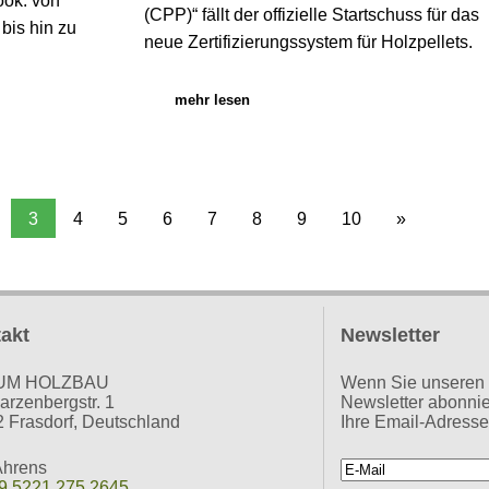
ok: von
(CPP)“ fällt der offizielle Startschuss für das
 bis hin zu
neue Zertifizierungssystem für Holzpellets.
mehr lesen
3
4
5
6
7
8
9
10
»
akt
Newsletter
UM HOLZBAU
Wenn Sie unser
rzenbergstr. 1
Newsletter abonnie
 Frasdorf, Deutschland
Ihre Email-Adresse
Ahrens
9 5221 275 2645