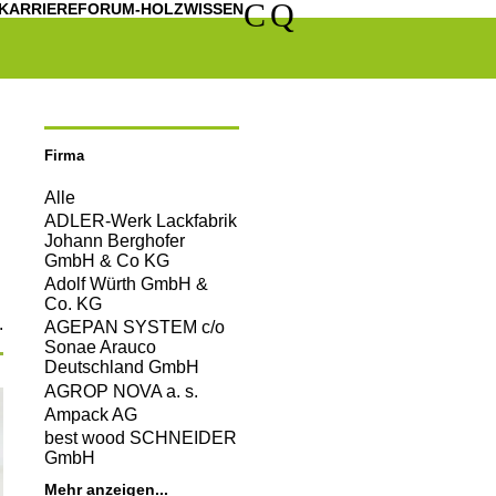
C
Q
KARRIERE
FORUM-HOLZWISSEN
Firma
Alle
ADLER-Werk Lackfabrik
Johann Berghofer
GmbH & Co KG
Adolf Würth GmbH &
Co. KG
.
AGEPAN SYSTEM c/o
Sonae Arauco
Deutschland GmbH
AGROP NOVA a. s.
Ampack AG
best wood SCHNEIDER
GmbH
Mehr anzeigen...