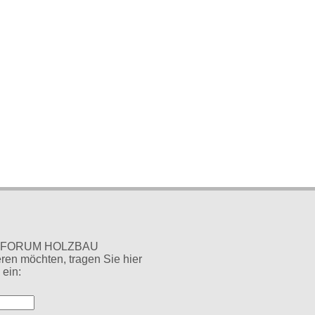
en FORUM HOLZBAU
ren möchten, tragen Sie hier
 ein: