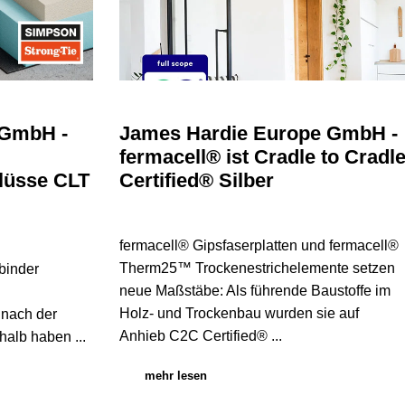
 GmbH -
James Hardie Europe GmbH -
fermacell® ist Cradle to Cradl
lüsse CLT
Certified® Silber
fermacell® Gipsfaserplatten und fermacell®
Therm25™ Trockenestrichelemente setzen
binder
neue Maßstäbe: Als führende Baustoffe im
Holz- und Trockenbau wurden sie auf
 nach der
Anhieb C2C Certified® ...
halb haben ...
mehr lesen