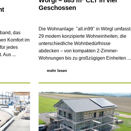
Wörgl – 885 m³ CLT in vier
Geschossen
ht
Die Wohnanlage "all.in99" in Wörgl umfasst
band, das
29 modern konzipierte Wohneinheiten, die
hen Komfort im
unterschiedliche Wohnbedürfnisse
für jedes
abdecken – von kompakten 2-Zimmer-
 Aus ...
Wohnungen bis zu großzügigen Einheiten ...
mehr lesen