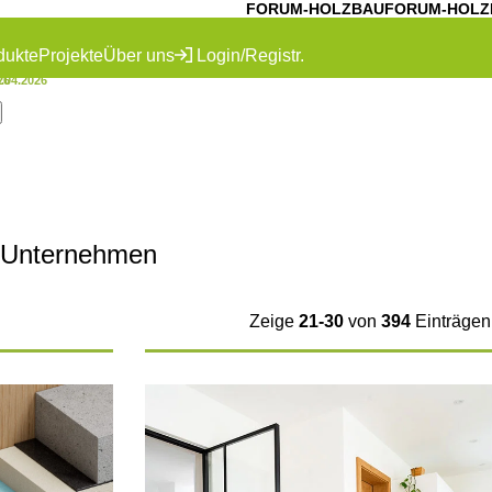
FORUM-HOLZBAU
FORUM-HOLZ
dukte
Projekte
Über uns
Login/Registr.
26
3.04.2026
 Unternehmen
Zeige
21-30
von
394
Einträgen