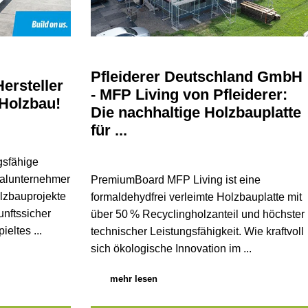
Pfleiderer Deutschland GmbH
ersteller
- MFP Living von Pfleiderer:
 Holzbau!
Die nachhaltige Holzbauplatte
für ...
gsfähige
ralunternehmer
PremiumBoard MFP Living ist eine
olzbauprojekte
formaldehydfrei verleimte Holzbauplatte mit
unftssicher
über 50 % Recyclingholzanteil und höchster
eltes ...
technischer Leistungsfähigkeit. Wie kraftvoll
sich ökologische Innovation im ...
mehr lesen