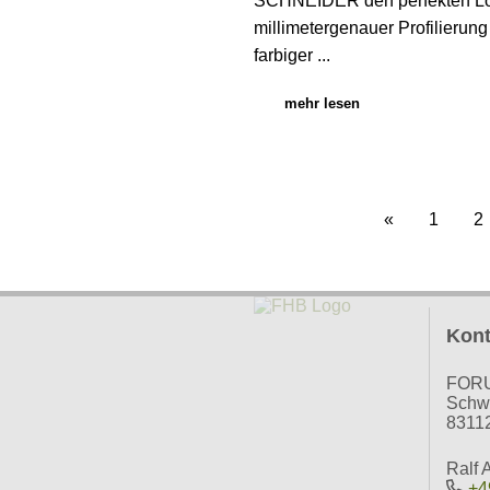
SCHNEIDER den perfekten Lo
millimetergenauer Profilierung
farbiger ...
mehr lesen
«
1
2
Kont
FOR
Schwa
83112
Ralf 
+4