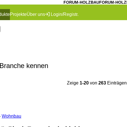
FORUM-HOLZBAU
FORUM-HOLZ
dukte
Projekte
Über uns
Login/Registr.
-Branche kennen
Zeige
1-20
von
263
Einträgen
–
Wohnbau