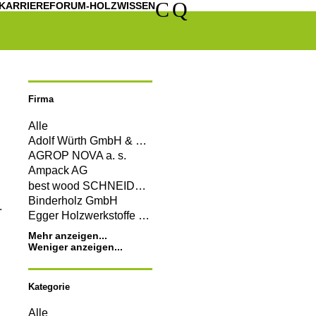
C
Q
KARRIERE
FORUM-HOLZWISSEN
Firma
Alle
Adolf Würth GmbH & Co. KG
AGROP NOVA a. s.
Ampack AG
best wood SCHNEIDER GmbH
Binderholz GmbH
.
Egger Holzwerkstoffe Wismar GmbH & Co. KG
Mehr anzeigen...
Weniger anzeigen...
Kategorie
Alle