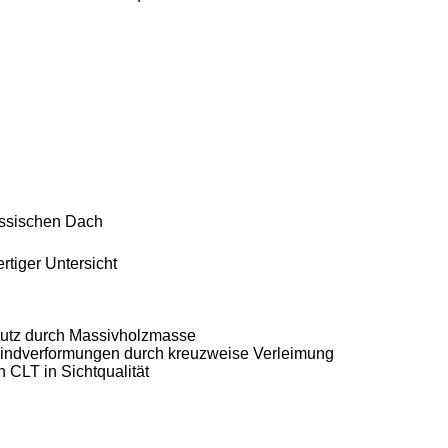
assischen Dach
rtiger Untersicht
utz durch Massivholzmasse
windverformungen durch kreuzweise Verleimung
h CLT in Sichtqualität