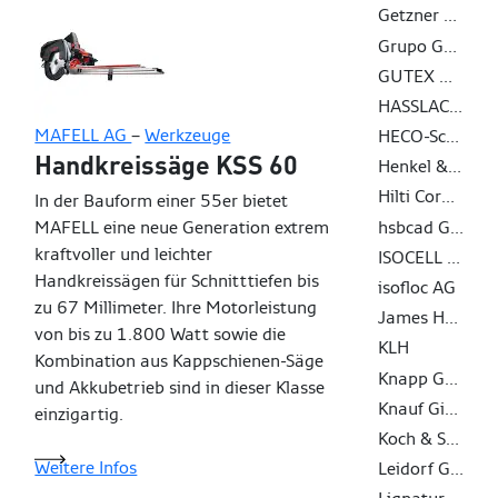
Getzner Werkstoffe GmbH
Grupo Gámiz
GUTEX Holzfaserplattenwerk
HASSLACHER Gruppe
MAFELL AG
–
Werkzeuge
HECO-Schrauben GmbH & Co. KG
Handkreissäge KSS 60
Henkel & Cie. AG
Hilti Corporation AG
In der Bauform einer 55er bietet
hsbcad GmbH
MAFELL eine neue Generation extrem
kraftvoller und leichter
ISOCELL GmbH & Co KG
Handkreissägen für Schnitttiefen bis
isofloc AG
zu 67 Millimeter. Ihre Motorleistung
James Hardie Europe GmbH
von bis zu 1.800 Watt sowie die
KLH
Kombination aus Kappschienen-Säge
Knapp GmbH
und Akkubetrieb sind in dieser Klasse
Knauf Gips KG
einzigartig.
Koch & Schulte GmbH & Co. KG
Weitere Infos
Leidorf GmbH