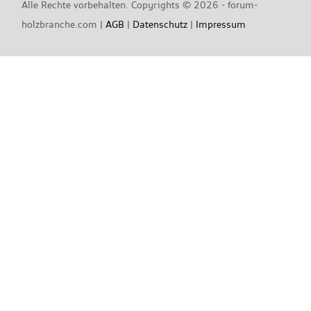
Alle Rechte vorbehalten. Copyrights ©
2026 - forum-
holzbranche.com |
AGB
|
Datenschutz
|
Impressum