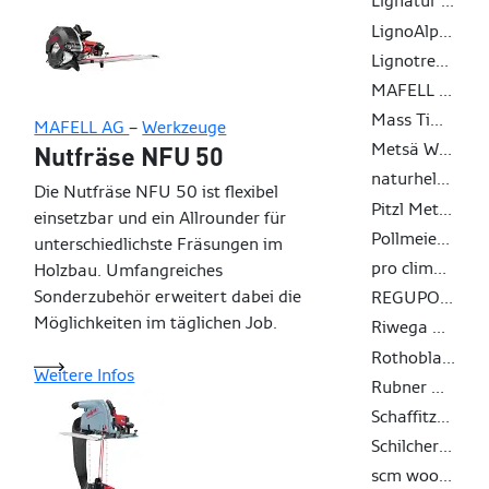
Lignatur AG
LignoAlp DAMIANI-HOLZ&KO AG
Lignotrend Produktions GmbH
MAFELL AG
Mass Timber Solutions GmbH
MAFELL AG
–
Werkzeuge
Metsä Wood
Nutfräse NFU 50
naturheld GmbH & Co. KG
Die Nutfräse NFU 50 ist flexibel
Pitzl Metallbau GmbH & Co. KG
einsetzbar und ein Allrounder für
Pollmeier Massivholz GmbH & Co.KG
unterschiedlichste Fräsungen im
pro clima - MOLL bauökologische Produkte GmbH
Holzbau. Umfangreiches
Sonderzubehör erweitert dabei die
REGUPOL BSW GmbH
Möglichkeiten im täglichen Job.
Riwega GmbH
Rothoblaas
Weitere Infos
Rubner Holding
Schaffitzel Holzindustrie GmbH + Co. KG
Schilcher Trading & Engineering GmbH
scm woodworking technology