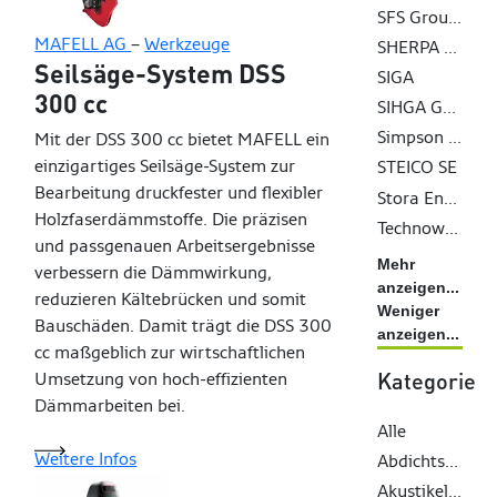
SFS Group AG
MAFELL AG
–
Werkzeuge
SHERPA Connection Systems GmbH
Seilsäge-System DSS
SIGA
300 cc
SIHGA GmbH
Simpson Strong-Tie GmbH
Mit der DSS 300 cc bietet MAFELL ein
einzigartiges Seilsäge-System zur
STEICO SE
Bearbeitung druckfester und flexibler
Stora Enso Wood Products Oy Ltd
Holzfaserdämmstoffe. Die präzisen
Technowood AG
und passgenauen Arbeitsergebnisse
Mehr
verbessern die Dämmwirkung,
anzeigen...
reduzieren Kältebrücken und somit
Weniger
Bauschäden. Damit trägt die DSS 300
anzeigen...
cc maßgeblich zur wirtschaftlichen
Umsetzung von hoch-effizienten
Kategorie
Dämmarbeiten bei.
Alle
Weitere Infos
Abdichtsysteme
Akustikelemente