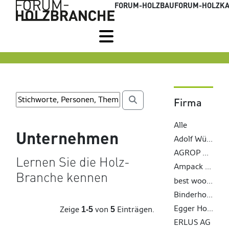
FORUM-HOLZBAU
FORUM-HOLZKA
Firma
Alle
Unternehmen
Adolf Würth GmbH & Co. KG
AGROP NOVA a. s.
Lernen Sie die Holz-
Ampack AG
Branche kennen
best wood SCHNEIDER GmbH
Binderholz GmbH
Egger Holzwerkstoffe Wismar GmbH & Co. KG
Zeige
von
Einträgen.
1-5
5
ERLUS AG