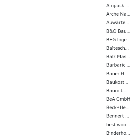
Ampack AG
Arche Naturhaus GmbH
Auwärter - Anhänger und Aufbauten GmbH Co. KG
B&O Bau GmbH
B+G Ingenieure Bollinger und Grohmann GmbH
Balteschwiler AG
Balz Maschinen AG
Barbaric GmbH
Bauer Holzbau GmbH
Baukosteninformationszentrum Deutscher Architektenkammern GmbH
Baumit GmbH
BeA GmbH
Beck+Heun GmbH
Bennert GmbH
best wood SCHNEIDER GmbH
Binderholz GmbH