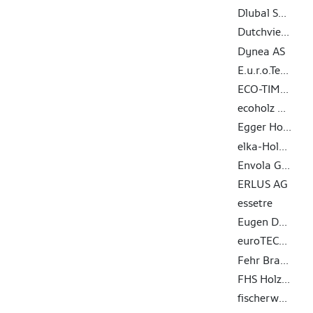
Dlubal Software GmbH
Dutchview information technology GmbH
Dynea AS
E.u.r.o.Tec GmbH
ECO-TIMBER GmbH & Co. KG
ecoholz GmbH
Egger Holzwerkstoffe Wismar GmbH & Co. KG
elka-Holzwerke GmbH
Envola GmbH
ERLUS AG
essetre
Eugen Decker Holz­industrie GmbH & Co. KG
euroTECH Vertriebs GmbH
Fehr Braunwalder AG
FHS Holzbau GmbH
fischerwerke GmbH & Co. KG