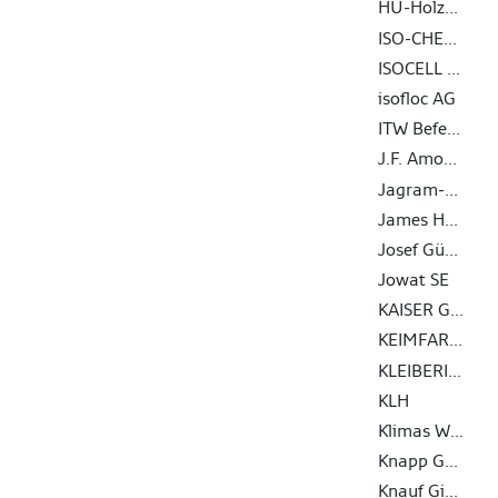
HU-Holzunion GmbH
ISO-CHEMIE GMBH
ISOCELL GmbH & Co KG
isofloc AG
ITW Befestigungssysteme GmbH
J.F. Amonn Srl - Die Abteilung Color
Jagram-Pro S.A.
James Hardie Europe GmbH
Josef Günthner GmbH & Co.KG
Jowat SE
KAISER GmbH & Co. KG
KEIMFARBEN AG
KLEIBERIT SE & Co. KG
KLH
Klimas Wkręt-met
Knapp GmbH
Knauf Gips KG