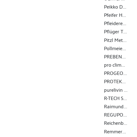
Peikko Deutschland GmbH
Pfeifer Holding GmbH
Pfleiderer Deutschland GmbH
Pflüger TOB GmbH
Pitzl Metallbau GmbH & Co. KG
Pollmeier Massivholz GmbH & Co.KG
PREBENA Wilfried Bornemann GmbH & Co. KG
pro clima - MOLL bauökologische Produkte GmbH
PROGEO Monitoring GmbH & Co. KG
PROTEKTORWERK Florenz Maisch GmbH & Co.KG
purelivin GmbH
R-TECH Stahlbauges.m.b.H.
Raimund Beck KG, Wire-Staples-Company
REGUPOL BSW GmbH
Reichenbacher Hamuel GmbH
Remmers GmbH