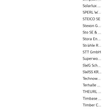
Solarlux GmbH
SPERL Werkzeugtechnik GmbH & Co. KG
STEICO SE
Stexon GmbH
Sto SE & Co. KGaA
Stora Enso Wood Products Oy Ltd
Strähle Raum-Systeme GmbH
STT GmbH
Superwood A/S
SWG Schraubenwerk Gaisbach GmbH
SWISS KRONO TEX GmbH & Co. KG
Technowood AG
Terhalle Holzbau GmbH
THEURL HOLZ ASSLING GMBH
Timbase Schweiz AG
Timber Concept GmbH