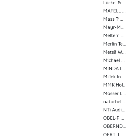
Lückel & Partner
MAFELL AG
Mass Timber Solutions GmbH
Mayr-Melnhof Holz Holding AG
Meltem GmbH
Merlin Technology GmbH
Metsä Wood
Michael Weinig Aktiengesellschaft
MINDA Industrieanlagen GmbH
MiTek Industries GmbH
MMK Holz Beton-Fertigteile GmbH
Mosser Leimholz Gesellschaft m. b. H.
naturheld GmbH & Co. KG
NTi Audio AG
OBEL-P AUTOMATION A/S
OBERNDORFER Hybrid Systems GmbH
OERTLI Werkzeuge AG