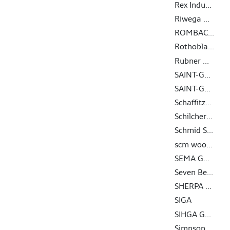
Rex Industrie-Produkte Graf von Rex GmbH
Riwega GmbH
ROMBACH BAUHOLZ + ABBUND GMBH
Rothoblaas
Rubner Holding
SAINT-GOBAIN ISOVER G+H AG
SAINT-GOBAIN RIGIPS GMBH
Schaffitzel Holzindustrie GmbH + Co. KG
Schilcher Trading & Engineering GmbH
Schmid Schrauben Hainfeld GmbH
scm woodworking technology
SEMA GmbH
Seven Bel GmbH
SHERPA Connection Systems GmbH
SIGA
SIHGA GmbH
Simpson Strong-Tie GmbH