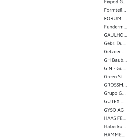
Fixpod GmbH
Formteilbau Schmitt GmbH & Co. KG
FORUM-HOLZBAU
Fundermax GmbH
GAULHOFER INDUSTRIE-HOLDING GMBH
Gebr. Dufter GmbH
Getzner Werkstoffe GmbH
GH Baubeschläge GmbH
GIN - Gütegemeinschaft Nagelplattenprodukte e.V. - Interessenverband Nagelplatten e.V.
Green Structures GmbH
GROSSMANN Bau GmbH & Co. KG
Grupo Gámiz
GUTEX Holzfaserplattenwerk
GYSO AG
HAAS FERTIGBAU GMBH
Haberkorn GmbH
HAMMER Holzbautechnik GmbH