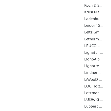
Koch & Schulte GmbH & Co. KG
Krüsi Maschinenbau AG
Ladenburger GmbH
Leidorf GmbH
Leitz GmbH & Co. KG
Lethermo GmbH
LEUCO Ledermann GmbH & Co. KG
Lignatur AG
LignoAlp DAMIANI-HOLZ&KO AG
Lignotrend Produktions GmbH
Lindner Gipsfaser- und Trockenbauprodukte GmbH
LiWooD Management AG
LOC Holz GmbH
Lottmann Fensterbänke GmbH
LUDWIG SYSTEM GMBH & CO KG
Lübbert Warenhandel GmbH