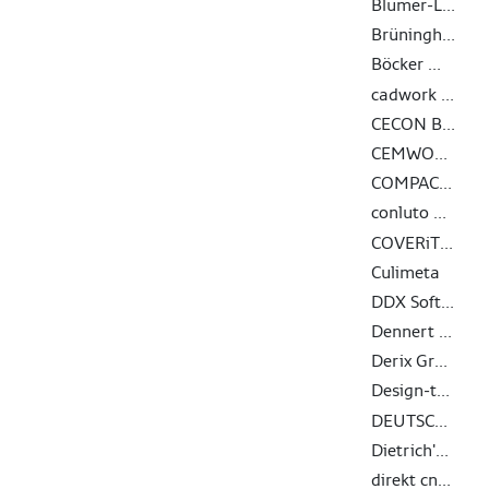
Blumer-Lehmann AG
Brüninghoff Holz GmbH & Co. KG
Böcker Maschinenwerke GmbH
cadwork informatik AG
CECON Buildings GmbH
CEMWOOD GmbH
COMPACFOAM GmbH
conluto Vielfalt aus Lehm
COVERiT Flachdachabdichtungstechnik GmbH
Culimeta
DDX Software Solutions
Dennert Baustoffwelt GmbH & Co. KG
Derix Gruppe
Design-to-Production GmbH
DEUTSCHE ROCKWOOL GmbH & Co. KG
Dietrich's Datenverarbeitungsgesellschaft für Handel und Produktion AG
direkt cnc-systeme gmbh