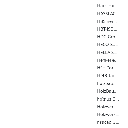
Hans Hundegger AG
HASSLACHER Gruppe
HBS Berga GmbH & Co. KG
HBT-ISOL AG
HDG Group S.r.l.
HECO-Schrauben GmbH & Co. KG
HELLA Sonnen- und Wetterschutztechnik GmbH
Henkel & Cie. AG
Hilti Corporation AG
HMR Jacob GmbH Metallwaren
holzbau.tech GmbH
HolzBauWerk Schwarzwald GmbH
holzius GmbH
Holzwerke Pfarrkirchen GmbH
Holzwerke van Roje GmbH & Co. KG
hsbcad GmbH