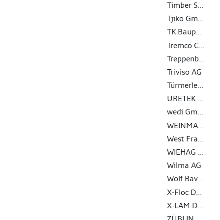
Timber Structures 3.0 AG
Tjiko GmbH
TK Baupartner GmbH
Tremco CPG Germany GmbH
Treppenbau.ch AG
Triviso AG
Türmerleim GmbH
URETEK Deutschland GmbH
wedi GmbH
WEINMANN Holzbausystemtechnik GmbH
West Fraser Timber Co. Ltd.
WIEHAG Holding GmbH
Wilma AG
Wolf Bavaria GmbH
X-Floc Dämmtechnik-Maschinen GmbH
X-LAM DOLOMITI S.R.L.
ZÜBLIN Timber GmbH