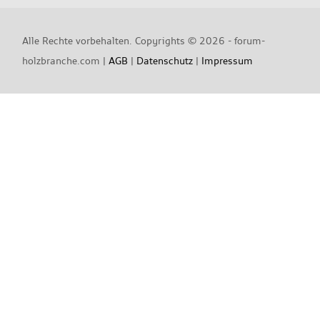
Alle Rechte vorbehalten. Copyrights ©
2026 - forum-
holzbranche.com |
AGB
|
Datenschutz
|
Impressum