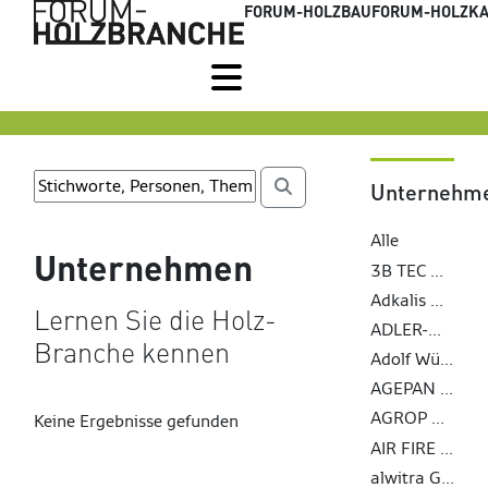
FORUM-HOLZBAU
FORUM-HOLZKA
Unternehm
Alle
Unternehmen
3B TEC MagnumBoard GmbH
Adkalis Groupe Berkem
Lernen Sie die Holz-
ADLER-Werk Lackfabrik Johann Berghofer GmbH & Co KG
Branche kennen
Adolf Würth GmbH & Co. KG
AGEPAN SYSTEM c/o Sonae Arauco Deutschland GmbH
AGROP NOVA a. s.
Keine Ergebnisse gefunden
AIR FIRE TECH Brandschutzsysteme GmbH
alwitra GmbH