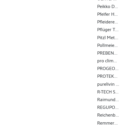
Peikko Deutschland GmbH
Pfeifer Holding GmbH
Pfleiderer Deutschland GmbH
Pflüger TOB GmbH
Pitzl Metallbau GmbH & Co. KG
Pollmeier Massivholz GmbH & Co.KG
PREBENA Wilfried Bornemann GmbH & Co. KG
pro clima - MOLL bauökologische Produkte GmbH
PROGEO Monitoring GmbH & Co. KG
PROTEKTORWERK Florenz Maisch GmbH & Co.KG
purelivin GmbH
R-TECH Stahlbauges.m.b.H.
Raimund Beck KG, Wire-Staples-Company
REGUPOL BSW GmbH
Reichenbacher Hamuel GmbH
Remmers GmbH