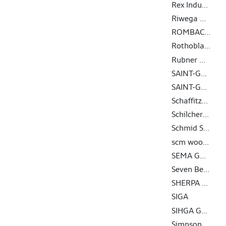
Rex Industrie-Produkte Graf von Rex GmbH
Riwega GmbH
ROMBACH BAUHOLZ + ABBUND GMBH
Rothoblaas
Rubner Holding
SAINT-GOBAIN ISOVER G+H AG
SAINT-GOBAIN RIGIPS GMBH
Schaffitzel Holzindustrie GmbH + Co. KG
Schilcher Trading & Engineering GmbH
Schmid Schrauben Hainfeld GmbH
scm woodworking technology
SEMA GmbH
Seven Bel GmbH
SHERPA Connection Systems GmbH
SIGA
SIHGA GmbH
Simpson Strong-Tie GmbH