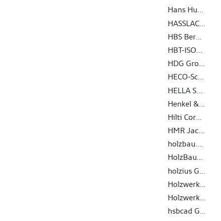
Hans Hundegger AG
HASSLACHER Gruppe
HBS Berga GmbH & Co. KG
HBT-ISOL AG
HDG Group S.r.l.
HECO-Schrauben GmbH & Co. KG
HELLA Sonnen- und Wetterschutztechnik GmbH
Henkel & Cie. AG
Hilti Corporation AG
HMR Jacob GmbH Metallwaren
holzbau.tech GmbH
HolzBauWerk Schwarzwald GmbH
holzius GmbH
Holzwerke Pfarrkirchen GmbH
Holzwerke van Roje GmbH & Co. KG
hsbcad GmbH