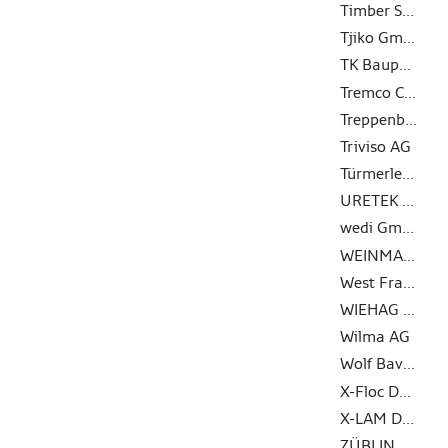
Timber Structures 3.0 AG
Tjiko GmbH
TK Baupartner GmbH
Tremco CPG Germany GmbH
Treppenbau.ch AG
Triviso AG
Türmerleim GmbH
URETEK Deutschland GmbH
wedi GmbH
WEINMANN Holzbausystemtechnik GmbH
West Fraser Timber Co. Ltd.
WIEHAG Holding GmbH
Wilma AG
Wolf Bavaria GmbH
X-Floc Dämmtechnik-Maschinen GmbH
X-LAM DOLOMITI S.R.L.
ZÜBLIN Timber GmbH