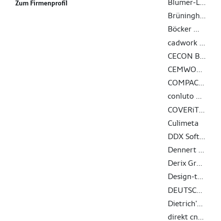
Blumer-Lehmann AG
Zum Firmenprofil
Brüninghoff Holz GmbH & Co. KG
Böcker Maschinenwerke GmbH
cadwork informatik AG
CECON Buildings GmbH
CEMWOOD GmbH
COMPACFOAM GmbH
conluto Vielfalt aus Lehm
COVERiT Flachdachabdichtungstechnik GmbH
Culimeta
DDX Software Solutions
Dennert Baustoffwelt GmbH & Co. KG
Derix Gruppe
Design-to-Production GmbH
DEUTSCHE ROCKWOOL GmbH & Co. KG
Dietrich's Datenverarbeitungsgesellschaft für Handel und Produktion AG
direkt cnc-systeme gmbh