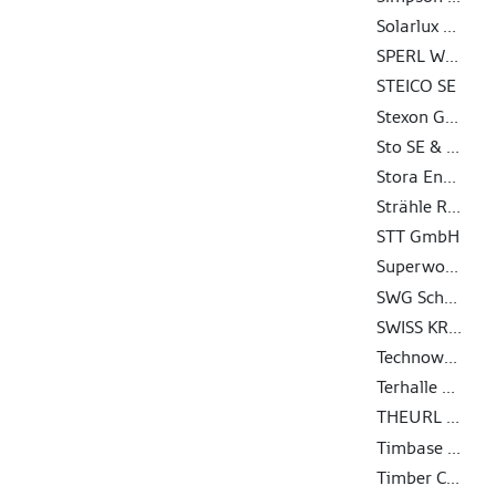
Solarlux GmbH
SPERL Werkzeugtechnik GmbH & Co. KG
STEICO SE
Stexon GmbH
Sto SE & Co. KGaA
Stora Enso Wood Products Oy Ltd
Strähle Raum-Systeme GmbH
STT GmbH
Superwood A/S
SWG Schraubenwerk Gaisbach GmbH
SWISS KRONO TEX GmbH & Co. KG
Technowood AG
Terhalle Holzbau GmbH
THEURL HOLZ ASSLING GMBH
Timbase Schweiz AG
Timber Concept GmbH