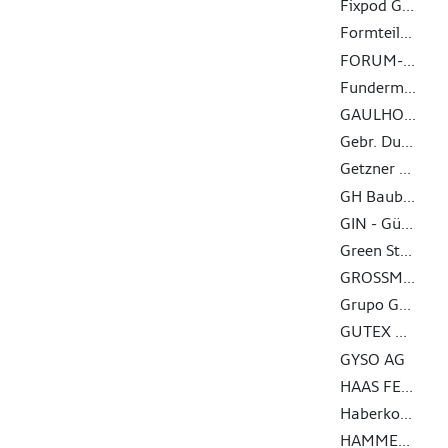
Fixpod GmbH
Formteilbau Schmitt GmbH & Co. KG
FORUM-HOLZBAU
Fundermax GmbH
GAULHOFER INDUSTRIE-HOLDING GMBH
Gebr. Dufter GmbH
Getzner Werkstoffe GmbH
GH Baubeschläge GmbH
GIN - Gütegemeinschaft Nagelplattenprodukte e.V. - Interessenverband Nagelplatten e.V.
Green Structures GmbH
GROSSMANN Bau GmbH & Co. KG
Grupo Gámiz
GUTEX Holzfaserplattenwerk
GYSO AG
HAAS FERTIGBAU GMBH
Haberkorn GmbH
HAMMER Holzbautechnik GmbH