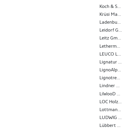
Koch & Schulte GmbH & Co. KG
Krüsi Maschinenbau AG
Ladenburger GmbH
Leidorf GmbH
Leitz GmbH & Co. KG
Lethermo GmbH
LEUCO Ledermann GmbH & Co. KG
Lignatur AG
LignoAlp DAMIANI-HOLZ&KO AG
Lignotrend Produktions GmbH
Lindner Gipsfaser- und Trockenbauprodukte GmbH
LiWooD Management AG
LOC Holz GmbH
Lottmann Fensterbänke GmbH
LUDWIG SYSTEM GMBH & CO KG
Lübbert Warenhandel GmbH