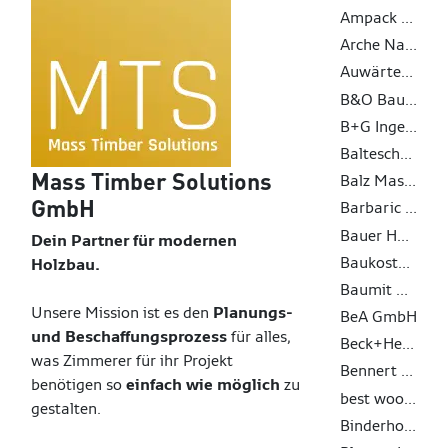
Ampack AG
Arche Naturhaus GmbH
Auwärter - Anhänger und Aufbauten GmbH Co. KG
B&O Bau GmbH
B+G Ingenieure Bollinger und Grohmann GmbH
Balteschwiler AG
Mass Timber Solutions
Balz Maschinen AG
GmbH
Barbaric GmbH
Bauer Holzbau GmbH
Dein Partner für modernen
Baukosteninformationszentrum Deutscher Architektenkammern GmbH
Holzbau.
Baumit GmbH
Unsere Mission ist es den
Planungs-
BeA GmbH
und Beschaffungsprozess
für alles,
Beck+Heun GmbH
was Zimmerer für ihr Projekt
Bennert GmbH
benötigen so
einfach wie möglich
zu
best wood SCHNEIDER GmbH
gestalten.
Binderholz GmbH