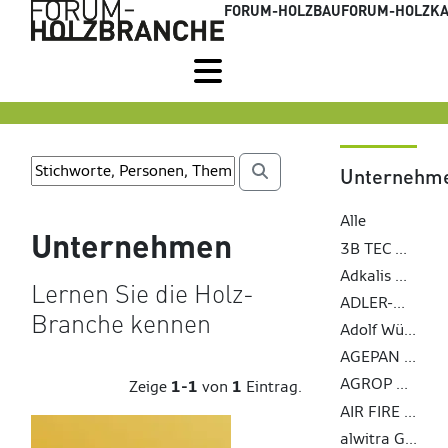
FORUM-HOLZBAU
FORUM-HOLZKA
Unternehm
Alle
Unternehmen
3B TEC MagnumBoard GmbH
Adkalis Groupe Berkem
Lernen Sie die Holz-
ADLER-Werk Lackfabrik Johann Berghofer GmbH & Co KG
Branche kennen
Adolf Würth GmbH & Co. KG
AGEPAN SYSTEM c/o Sonae Arauco Deutschland GmbH
AGROP NOVA a. s.
Zeige
1-1
von
1
Eintrag.
AIR FIRE TECH Brandschutzsysteme GmbH
alwitra GmbH