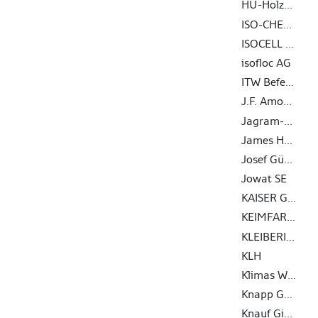
HU-Holzunion GmbH
ISO-CHEMIE GMBH
ISOCELL GmbH & Co KG
isofloc AG
ITW Befestigungssysteme GmbH
J.F. Amonn Srl - Die Abteilung Color
Jagram-Pro S.A.
James Hardie Europe GmbH
Josef Günthner GmbH & Co.KG
Jowat SE
KAISER GmbH & Co. KG
KEIMFARBEN AG
KLEIBERIT SE & Co. KG
KLH
Klimas Wkręt-met
Knapp GmbH
Knauf Gips KG