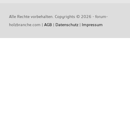
Alle Rechte vorbehalten. Copyrights ©
2026 - forum-
holzbranche.com |
AGB
|
Datenschutz
|
Impressum