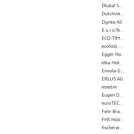
Dlubal Software GmbH
Dutchview information technology GmbH
Dynea AS
E.u.r.o.Tec GmbH
ECO-TIMBER GmbH & Co. KG
ecoholz GmbH
Egger Holzwerkstoffe Wismar GmbH & Co. KG
elka-Holzwerke GmbH
Envola GmbH
ERLUS AG
essetre
Eugen Decker Holz­industrie GmbH & Co. KG
euroTECH Vertriebs GmbH
Fehr Braunwalder AG
FHS Holzbau GmbH
fischerwerke GmbH & Co. KG