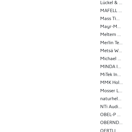
Lückel & Partner
MAFELL AG
Mass Timber Solutions GmbH
Mayr-Melnhof Holz Holding AG
Meltem GmbH
Merlin Technology GmbH
Metsä Wood
Michael Weinig Aktiengesellschaft
MINDA Industrieanlagen GmbH
MiTek Industries GmbH
MMK Holz Beton-Fertigteile GmbH
Mosser Leimholz Gesellschaft m. b. H.
naturheld GmbH & Co. KG
NTi Audio AG
OBEL-P AUTOMATION A/S
OBERNDORFER Hybrid Systems GmbH
OERTLI Werkzeuge AG