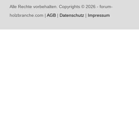
Alle Rechte vorbehalten. Copyrights ©
2026 - forum-
holzbranche.com |
AGB
|
Datenschutz
|
Impressum