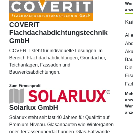
Wen
anze
Ka
COVERiT
Flachdachabdichtungstechnik
All
GmbH
COVERiT steht für individuelle Lösungen im
Aku
Bereich
Flachdachabdichtungen
, Gründächer,
Teichanlagen, Fassaden und
Bauwerksabdichtungen.
Zum Firmenprofil
Meh
anze
Solarlux GmbH
Wen
anze
Solarlux steht seit fast 40 Jahren für Qualität auf
Premium-Niveau. Glasanbauten wie Wintergärten
oder Terrassenüberdachungen, Glas-Faltwände