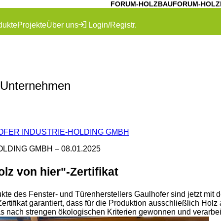
FORUM-HOLZBAU
FORUM-HOLZ
dukte
Projekte
Über uns
Login/Registr.
 Unternehmen
HOFER INDUSTRIE-HOLDING GMBH
OLDING GMBH –
08.01.2025
lz von hier"-Zertifikat
kte des Fenster- und Türenherstellers Gaulhofer sind jetzt mit d
ertifikat garantiert, dass für die Produktion ausschließlich Hol
 nach strengen ökologischen Kriterien gewonnen und verarbeit