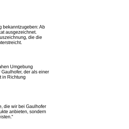
ng bekanntzugeben: Ab
kat ausgezeichnet.
uszeichnung, die die
erstreicht.
r nahen Umgebung
Gaulhofer, der als einer
t in Richtung
, die wir bei Gaulhofer
dukte anbieten, sondern
isten.“