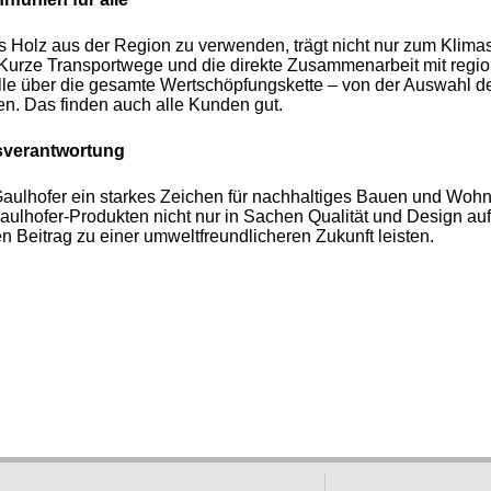
es Holz aus der Region zu verwenden, trägt nicht nur zum Klima
. Kurze Transportwege und die direkte Zusammenarbeit mit regi
le über die gesamte Wertschöpfungskette – von der Auswahl de
en. Das finden auch alle Kunden gut.
tsverantwortung
zt Gaulhofer ein starkes Zeichen für nachhaltiges Bauen und Wo
 Gaulhofer-Produkten nicht nur in Sachen Qualität und Design a
n Beitrag zu einer umweltfreundlicheren Zukunft leisten.