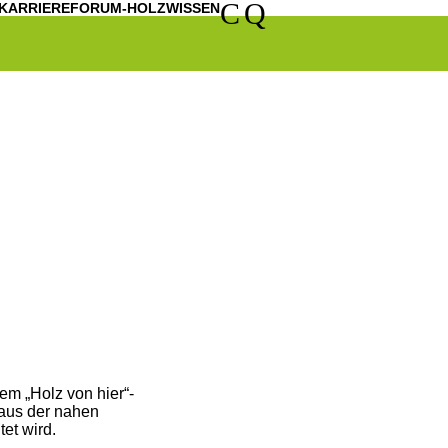
C
Q
KARRIERE
FORUM-HOLZWISSEN
em „Holz von hier“-
z aus der nahen
et wird.