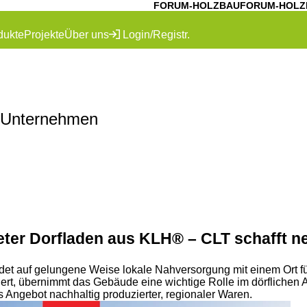
FORUM-HOLZBAU
FORUM-HOLZ
dukte
Projekte
Über uns
Login/Registr.
 Unternehmen
ter Dorfladen aus KLH® – CLT schafft n
et auf gelungene Weise lokale Nahversorgung mit einem Ort f
rt, übernimmt das Gebäude eine wichtige Rolle im dörflichen Al
s Angebot nachhaltig produzierter, regionaler Waren.