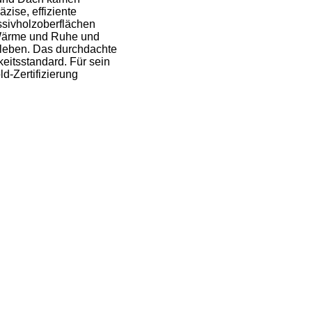
zise, effiziente
ssivholzoberflächen
t Wärme und Ruhe und
rfleben. Das durchdachte
eitsstandard. Für sein
d-Zertifizierung