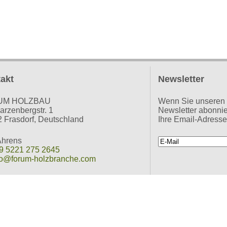
akt
Newsletter
UM HOLZBAU
Wenn Sie unser
rzenbergstr. 1
Newsletter abonnie
 Frasdorf, Deutschland
Ihre Email-Adresse
Ahrens
9 5221 275 2645
fo@forum-holzbranche.com
reich + Italien
:
 Steiner
3 4769 233 641