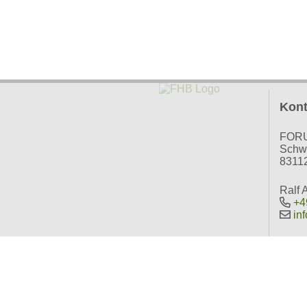
Kont
FOR
Schwa
83112
Ralf 
+4
in
Öster
Doris
+4