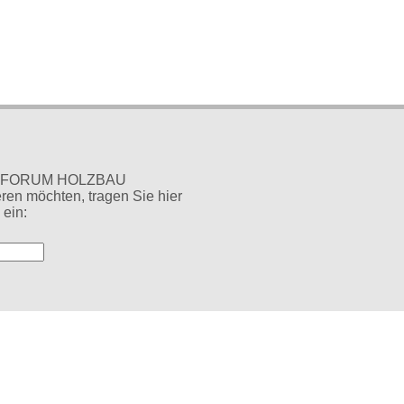
en FORUM HOLZBAU
ren möchten, tragen Sie hier
 ein: