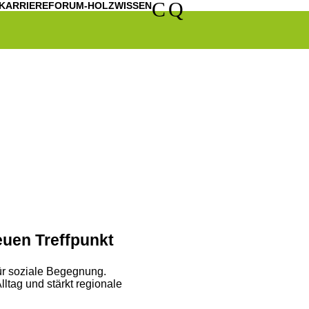
C
Q
KARRIERE
FORUM-HOLZWISSEN
euen Treffpunkt
ür soziale Begegnung.
ltag und stärkt regionale