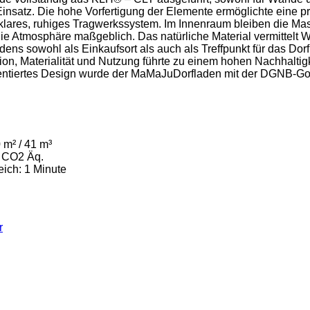
nsatz. Die hohe Vorfertigung der Elemente ermöglichte eine prä
klares, ruhiges Tragwerkssystem. Im Innenraum bleiben die Ma
die Atmosphäre maßgeblich. Das natürliche Material vermittel
dens sowohl als Einkaufsort als auch als Treffpunkt für das Do
n, Materialität und Nutzung führte zu einem hohen Nachhaltigk
ientiertes Design wurde der MaMaJuDorfladen mit der DGNB-Gol
m² / 41 m³
t CO2 Äq.
eich: 1 Minute
r