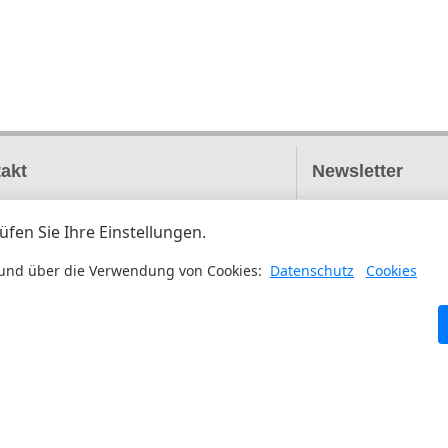
akt
Newsletter
UM HOLZBAU
Wenn Sie unser
rzenbergstr. 1
Newsletter abonnie
 Frasdorf, Deutschland
Ihre Email-Adresse
Ahrens
9 5221 275 2645
fo@forum-holzbranche.com
reich + Italien
:
 Steiner
3 4769 233 641