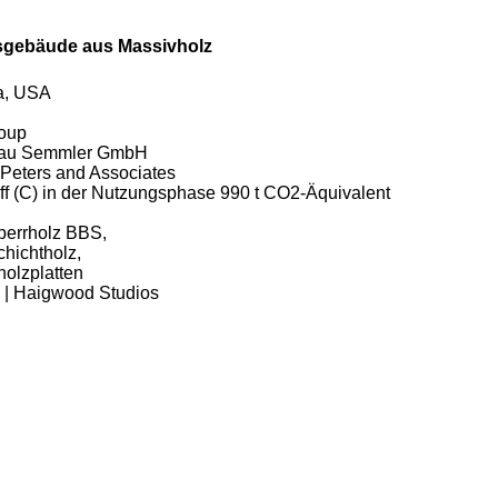
usgebäude aus Massivholz
ia, USA
roup
bau Semmler GmbH
 Peters and Associates
ff (C) in der Nutzungsphase 990 t CO2-Äquivalent
sperrholz BBS,
chichtholz,
holzplatten
 | Haigwood Studios