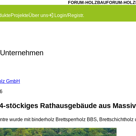
FORUM-HOLZBAU
FORUM-HOLZ
dukte
Projekte
Über uns
Login/Registr.
 Unternehmen
olz GmbH
6
4-stöckiges Rathausgebäude aus Massiv
re wurde mit binderholz Brettsperrholz BBS, Brettschichtholz