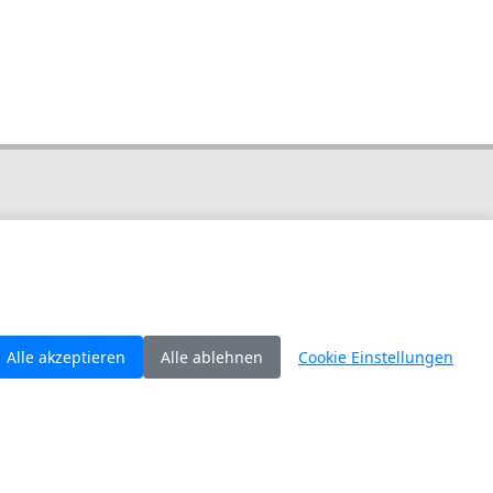
en FORUM HOLZBAU
ren möchten, tragen Sie hier
 ein: