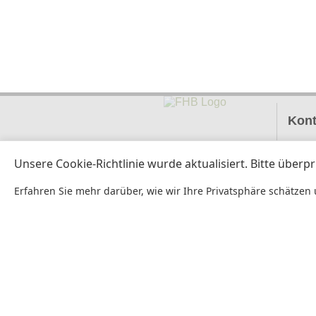
Kont
FOR
Schwa
83112
Ralf 
+4
in
Öster
Doris
+4