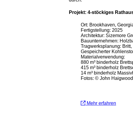
Projekt: 4-stöckiges Ratha
Ort: Brookhaven, Georg
Fertigstellung: 2025
Architektur: Sizemore G
Bauunternehmen: Holz
Tragwerksplanung: Britt,
Gespeicherter Kohlensto
Materialverwendung:
880 m³ binderholz Brett
415 m³ binderholz Bretts
14 m³ binderholz Massiv
Fotos: © John Haigwood
Mehr erfahren