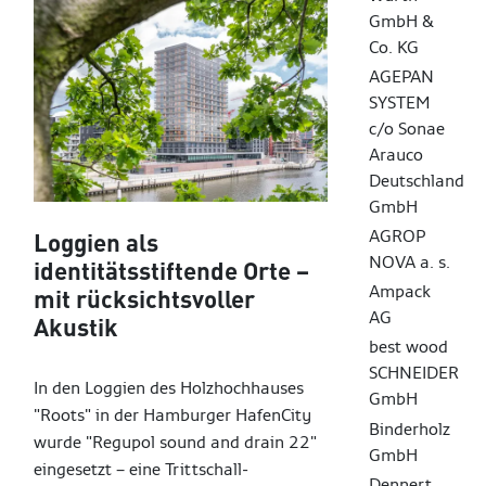
GmbH &
Co. KG
AGEPAN
SYSTEM
c/o Sonae
Arauco
Deutschland
GmbH
AGROP
Loggien als
NOVA a. s.
identitätsstiftende Orte –
Ampack
mit rücksichtsvoller
AG
Akustik
best wood
SCHNEIDER
In den Loggien des Holzhochhauses
GmbH
"Roots" in der Hamburger HafenCity
Binderholz
wurde "Regupol sound and drain 22"
GmbH
eingesetzt – eine Trittschall-
Dennert