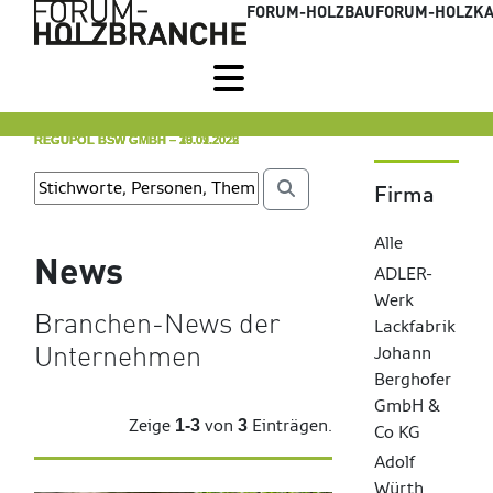
FORUM-HOLZBAU
FORUM-HOLZKA
REGUPOL BSW GMBH
REGUPOL BSW GMBH
REGUPOL BSW GMBH
– 30.09.2025
– 29.07.2022
– 13.01.2022
Firma
Alle
News
ADLER-
Werk
Branchen-News der
Lackfabrik
Unternehmen
Johann
Berghofer
GmbH &
Zeige
von
Einträgen.
1-3
3
Co KG
Adolf
Würth