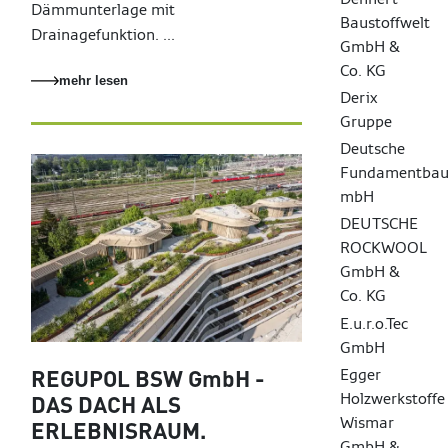
Dämmunterlage mit
Baustoffwelt
Drainagefunktion. ...
GmbH &
Co. KG
mehr lesen
Derix
Gruppe
Deutsche
Fundamentbaug
mbH
DEUTSCHE
ROCKWOOL
GmbH &
Co. KG
E.u.r.o.Tec
GmbH
Egger
REGUPOL BSW GmbH -
Holzwerkstoffe
DAS DACH ALS
Wismar
ERLEBNISRAUM.
GmbH &