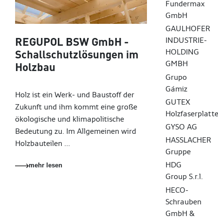
Fundermax
GmbH
GAULHOFER
REGUPOL BSW GmbH -
INDUSTRIE-
HOLDING
Schallschutzlösungen im
GMBH
Holzbau
Grupo
Gámiz
Holz ist ein Werk- und Baustoff der
GUTEX
Zukunft und ihm kommt eine große
Holzfaserplatt
ökologische und klimapolitische
GYSO AG
Bedeutung zu. Im Allgemeinen wird
HASSLACHER
Holzbauteilen ...
Gruppe
HDG
mehr lesen
Group S.r.l.
HECO-
Schrauben
GmbH &