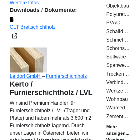
Weitere Infos
Objektbau
Downloads / Dokumente:
Polyurethan (PUR)
PVAC
CLT Brettschichtholz
Schalldämmung
Schmelzklebstoffe
Schornsteinsysteme
Software
Spanwerkstoffe
Trockenestriche
Leidorf GmbH
–
Furnierschichtholz
Verbindungsmittel
Kerto /
Werkzeuge
Furnierschichtholz / LVL
Wohnbau
Wir sind Premium Händler für
Wärmedämm-Verbundsystem WDVS
Furnierschichtholz / LVL (Träger und
Zementplatten
Platte) und haben mehr als 3.600 m2
Furnierschichtholz lagernd. Durch
Mehr
unser Lager in Österreich bieten wir
anzeigen...
Weniger