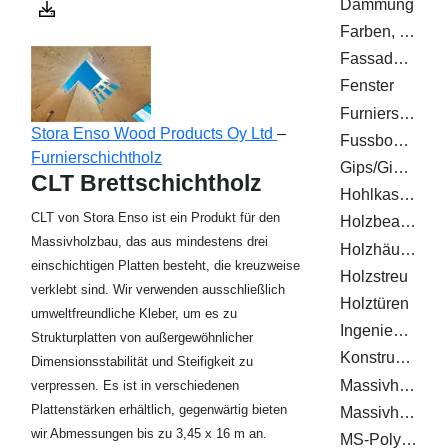
Dämmung
Farben, Lacke, Öle, Lasuren, Holzschutz
Fassadenverkleidung
Fenster
Furnierschichtholz
Stora Enso Wood Products Oy Ltd
–
Fussboden
Furnierschichtholz
Gips/Gipsfaserplatten
CLT Brettschichtholz
Hohlkasten
CLT von Stora Enso ist ein Produkt für den
Holzbearbeitungsmaschinen
Massivholzbau, das aus mindestens drei
Holzhäuser
einschichtigen Platten besteht, die kreuzweise
Holzstreu
verklebt sind. Wir verwenden ausschließlich
Holztüren
umweltfreundliche Kleber, um es zu
Ingenieurholzbau
Strukturplatten von außergewöhnlicher
Konstruktionsvollholz (KVH)
Dimensionsstabilität und Steifigkeit zu
Massivholz
verpressen. Es ist in verschiedenen
Plattenstärken erhältlich, gegenwärtig bieten
Massivholzplatten
wir Abmessungen bis zu 3,45 x 16 m an.
MS-Polymer Klebstoffe