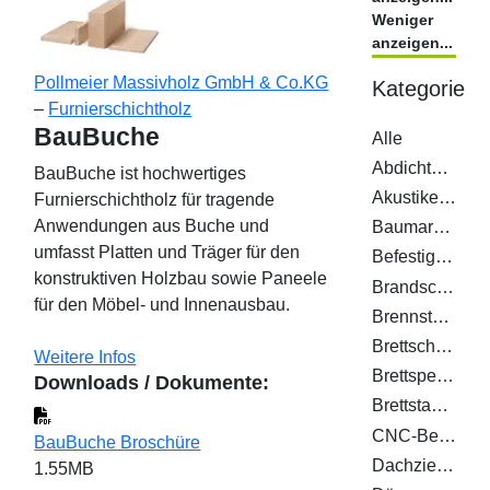
Weniger
anzeigen...
Pollmeier Massivholz GmbH & Co.KG
Kategorie
–
Furnierschichtholz
BauBuche
Alle
Abdichtsysteme
BauBuche ist hochwertiges
Akustikelemente
Furnierschichtholz für tragende
Anwendungen aus Buche und
Baumarktprodukte
umfasst Platten und Träger für den
Befestigungssystem
konstruktiven Holzbau sowie Paneele
Brandschutz
für den Möbel- und Innenausbau.
Brennstoffe
Brettschichtholz (BSH)
Weitere Infos
Brettsperrholz (BSP)
Downloads / Dokumente:
Brettstapeldecke
CNC-Bearbeitungszentren
BauBuche Broschüre
Dachziegel
1.55MB