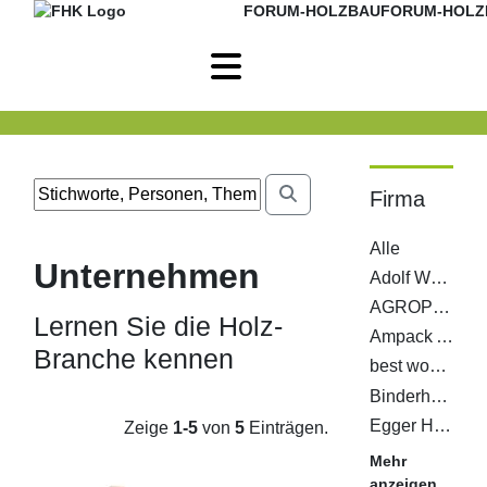
FORUM-HOLZBAU
FORUM-HOLZ
Firma
Alle
Unternehmen
Adolf Würth GmbH & Co. KG
AGROP NOVA a. s.
Lernen Sie die Holz-
Ampack AG
Branche kennen
best wood SCHNEIDER GmbH
Binderholz GmbH
Egger Holzwerkstoffe Wismar GmbH & Co. KG
Zeige
1-5
von
5
Einträgen.
Mehr
anzeigen...