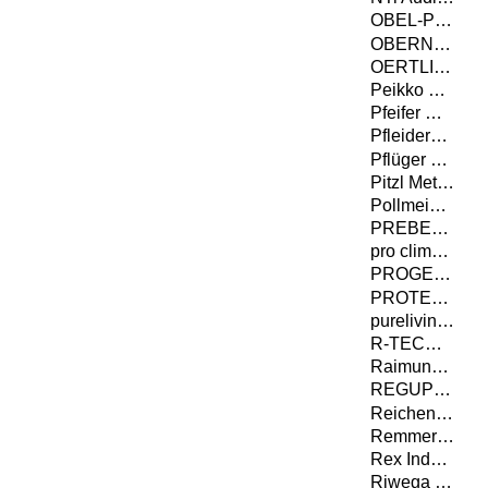
OBEL-P AUTOMATION A/S
OBERNDORFER Hybrid Systems GmbH
OERTLI Werkzeuge AG
Peikko Deutschland GmbH
Pfeifer Holding GmbH
Pfleiderer Deutschland GmbH
Pflüger TOB GmbH
Pitzl Metallbau GmbH & Co. KG
Pollmeier Massivholz GmbH & Co.KG
PREBENA Wilfried Bornemann GmbH & Co. KG
pro clima - MOLL bauökologische Produkte GmbH
PROGEO Monitoring GmbH & Co. KG
PROTEKTORWERK Florenz Maisch GmbH & Co.KG
purelivin GmbH
R-TECH Stahlbauges.m.b.H.
Raimund Beck KG, Wire-Staples-Company
REGUPOL BSW GmbH
Reichenbacher Hamuel GmbH
Remmers GmbH
Rex Industrie-Produkte Graf von Rex GmbH
Riwega GmbH