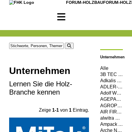
FORUM-HOLZBAU
FORUM-HOLZ
Unternehmen
Unternehmen
Alle
3B TEC MagnumBoard GmbH
Adkalis Groupe Berkem
Lernen Sie die Holz-
ADLER-Werk Lackfabrik Johann Berghofer GmbH & Co KG
Branche kennen
Adolf Würth GmbH & Co. KG
AGEPAN SYSTEM c/o Sonae Arauco Deutschland GmbH
AGROP NOVA a. s.
Zeige
1-1
von
1
Eintrag.
AIR FIRE TECH Brandschutzsysteme GmbH
alwitra GmbH
Ampack AG
Arche Naturhaus GmbH