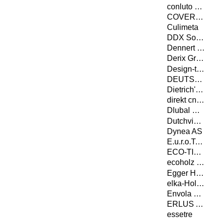
conluto Vielfalt aus Lehm
COVERiT Flachdachabdichtungstechnik GmbH
Culimeta
DDX Software Solutions
Dennert Baustoffwelt GmbH & Co. KG
Derix Gruppe
Design-to-Production GmbH
DEUTSCHE ROCKWOOL GmbH & Co. KG
Dietrich's Datenverarbeitungsgesellschaft für Handel und Produktion AG
direkt cnc-systeme gmbh
Dlubal Software GmbH
Dutchview information technology GmbH
Dynea AS
E.u.r.o.Tec GmbH
ECO-TIMBER GmbH & Co. KG
ecoholz GmbH
Egger Holzwerkstoffe Wismar GmbH & Co. KG
elka-Holzwerke GmbH
Envola GmbH
ERLUS AG
essetre