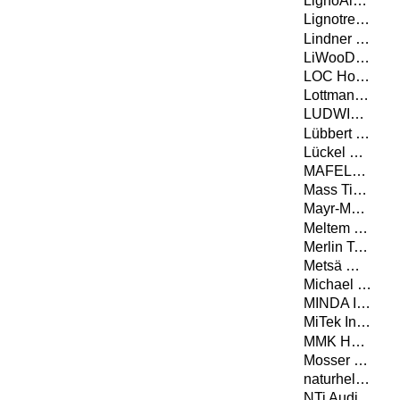
LignoAlp DAMIANI-HOLZ&KO AG
Lignotrend Produktions GmbH
Lindner Gipsfaser- und Trockenbauprodukte GmbH
LiWooD Management AG
LOC Holz GmbH
Lottmann Fensterbänke GmbH
LUDWIG SYSTEM GMBH & CO KG
Lübbert Warenhandel GmbH
Lückel & Partner
MAFELL AG
Mass Timber Solutions GmbH
Mayr-Melnhof Holz Holding AG
Meltem GmbH
Merlin Technology GmbH
Metsä Wood
Michael Weinig Aktiengesellschaft
MINDA Industrieanlagen GmbH
MiTek Industries GmbH
MMK Holz Beton-Fertigteile GmbH
Mosser Leimholz Gesellschaft m. b. H.
naturheld GmbH & Co. KG
NTi Audio AG