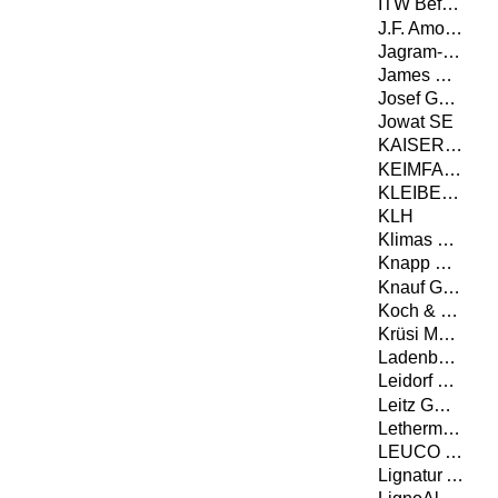
ITW Befestigungssysteme GmbH
J.F. Amonn Srl - Die Abteilung Color
Jagram-Pro S.A.
James Hardie Europe GmbH
Josef Günthner GmbH & Co.KG
Jowat SE
KAISER GmbH & Co. KG
KEIMFARBEN AG
KLEIBERIT SE & Co. KG
KLH
Klimas Wkręt-met
Knapp GmbH
Knauf Gips KG
Koch & Schulte GmbH & Co. KG
Krüsi Maschinenbau AG
Ladenburger GmbH
Leidorf GmbH
Leitz GmbH & Co. KG
Lethermo GmbH
LEUCO Ledermann GmbH & Co. KG
Lignatur AG