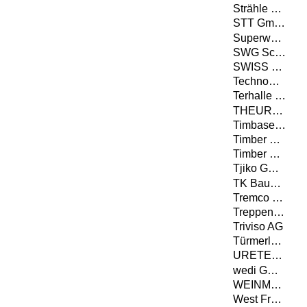
Strähle Raum-Systeme GmbH
STT GmbH
Superwood A/S
SWG Schraubenwerk Gaisbach GmbH
SWISS KRONO TEX GmbH & Co. KG
Technowood AG
Terhalle Holzbau GmbH
THEURL HOLZ ASSLING GMBH
Timbase Schweiz AG
Timber Concept GmbH
Timber Structures 3.0 AG
Tjiko GmbH
TK Baupartner GmbH
Tremco CPG Germany GmbH
Treppenbau.ch AG
Triviso AG
Türmerleim GmbH
URETEK Deutschland GmbH
wedi GmbH
WEINMANN Holzbausystemtechnik GmbH
West Fraser Timber Co. Ltd.