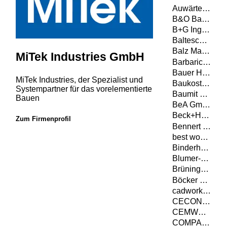
Auwärter - Anhänger und Aufbauten GmbH Co. KG
B&O Bau GmbH
B+G Ingenieure Bollinger und Grohmann GmbH
Balteschwiler AG
Balz Maschinen AG
MiTek Industries GmbH
Barbaric GmbH
Bauer Holzbau GmbH
MiTek Industries, der Spezialist und
Baukosteninformationszentrum Deutscher Architektenkammern GmbH
Systempartner für das vorelementierte
Baumit GmbH
Bauen
BeA GmbH
Beck+Heun GmbH
Zum Firmenprofil
Bennert GmbH
best wood SCHNEIDER GmbH
Binderholz GmbH
Blumer-Lehmann AG
Brüninghoff Holz GmbH & Co. KG
Böcker Maschinenwerke GmbH
cadwork informatik AG
CECON Buildings GmbH
CEMWOOD GmbH
COMPACFOAM GmbH