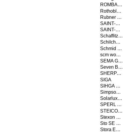
ROMBACH BAUHOLZ + ABBUND GMBH
Rothoblaas
Rubner Holding
SAINT-GOBAIN ISOVER G+H AG
SAINT-GOBAIN RIGIPS GMBH
Schaffitzel Holzindustrie GmbH + Co. KG
Schilcher Trading & Engineering GmbH
Schmid Schrauben Hainfeld GmbH
scm woodworking technology
SEMA GmbH
Seven Bel GmbH
SHERPA Connection Systems GmbH
SIGA
SIHGA GmbH
Simpson Strong-Tie GmbH
Solarlux GmbH
SPERL Werkzeugtechnik GmbH & Co. KG
STEICO SE
Stexon GmbH
Sto SE & Co. KGaA
Stora Enso Wood Products Oy Ltd