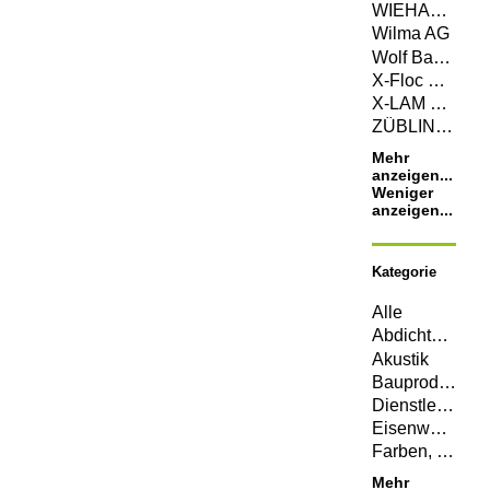
WIEHAG Holding GmbH
Wilma AG
Wolf Bavaria GmbH
X-Floc Dämmtechnik-Maschinen GmbH
X-LAM DOLOMITI S.R.L.
ZÜBLIN Timber GmbH
Mehr
anzeigen...
Weniger
anzeigen...
Kategorie
Alle
Abdichtungen
Akustik
Bauprodukte
Dienstleistungen
Eisenwaren
Farben, Lacke, Öle
Mehr