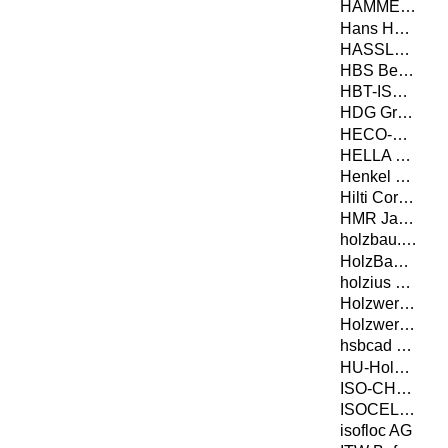
HAMMER Holzbautechnik GmbH
Hans Hundegger AG
HASSLACHER Gruppe
HBS Berga GmbH & Co. KG
HBT-ISOL AG
HDG Group S.r.l.
HECO-Schrauben GmbH & Co. KG
HELLA Sonnen- und Wetterschutztechnik GmbH
Henkel & Cie. AG
Hilti Corporation AG
HMR Jacob GmbH Metallwaren
holzbau.tech GmbH
HolzBauWerk Schwarzwald GmbH
holzius GmbH
Holzwerke Pfarrkirchen GmbH
Holzwerke van Roje GmbH & Co. KG
hsbcad GmbH
HU-Holzunion GmbH
ISO-CHEMIE GMBH
ISOCELL GmbH & Co KG
isofloc AG