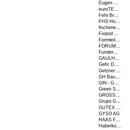
Eugen Decker Holz­industrie GmbH & Co. KG
euroTECH Vertriebs GmbH
Fehr Braunwalder AG
FHS Holzbau GmbH
fischerwerke GmbH & Co. KG
Fixpod GmbH
Formteilbau Schmitt GmbH & Co. KG
FORUM-HOLZBAU
Fundermax GmbH
GAULHOFER INDUSTRIE-HOLDING GMBH
Gebr. Dufter GmbH
Getzner Werkstoffe GmbH
GH Baubeschläge GmbH
GIN - Gütegemeinschaft Nagelplattenprodukte e.V. - Interessenverband Nagelplatten e.V.
Green Structures GmbH
GROSSMANN Bau GmbH & Co. KG
Grupo Gámiz
GUTEX Holzfaserplattenwerk
GYSO AG
HAAS FERTIGBAU GMBH
Haberkorn GmbH