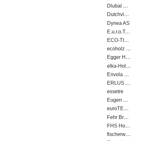
Dlubal Software GmbH
Dutchview information technology GmbH
Dynea AS
E.u.r.o.Tec GmbH
ECO-TIMBER GmbH & Co. KG
ecoholz GmbH
Egger Holzwerkstoffe Wismar GmbH & Co. KG
elka-Holzwerke GmbH
Envola GmbH
ERLUS AG
essetre
Eugen Decker Holz­industrie GmbH & Co. KG
euroTECH Vertriebs GmbH
Fehr Braunwalder AG
FHS Holzbau GmbH
fischerwerke GmbH & Co. KG