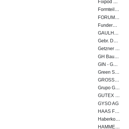
Fixpod GmbH
Formteilbau Schmitt GmbH & Co. KG
FORUM-HOLZBAU
Fundermax GmbH
GAULHOFER INDUSTRIE-HOLDING GMBH
Gebr. Dufter GmbH
Getzner Werkstoffe GmbH
GH Baubeschläge GmbH
GIN - Gütegemeinschaft Nagelplattenprodukte e.V. - Interessenverband Nagelplatten e.V.
Green Structures GmbH
GROSSMANN Bau GmbH & Co. KG
Grupo Gámiz
GUTEX Holzfaserplattenwerk
GYSO AG
HAAS FERTIGBAU GMBH
Haberkorn GmbH
HAMMER Holzbautechnik GmbH