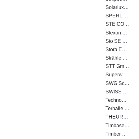
Solarlux GmbH
SPERL Werkzeugtechnik GmbH & Co. KG
STEICO SE
Stexon GmbH
Sto SE & Co. KGaA
Stora Enso Wood Products Oy Ltd
Strähle Raum-Systeme GmbH
STT GmbH
Superwood A/S
SWG Schraubenwerk Gaisbach GmbH
SWISS KRONO TEX GmbH & Co. KG
Technowood AG
Terhalle Holzbau GmbH
THEURL HOLZ ASSLING GMBH
Timbase Schweiz AG
Timber Concept GmbH