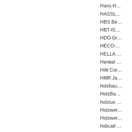
Hans Hundegger AG
HASSLACHER Gruppe
HBS Berga GmbH & Co. KG
HBT-ISOL AG
HDG Group S.r.l.
HECO-Schrauben GmbH & Co. KG
HELLA Sonnen- und Wetterschutztechnik GmbH
Henkel & Cie. AG
Hilti Corporation AG
HMR Jacob GmbH Metallwaren
holzbau.tech GmbH
HolzBauWerk Schwarzwald GmbH
holzius GmbH
Holzwerke Pfarrkirchen GmbH
Holzwerke van Roje GmbH & Co. KG
hsbcad GmbH