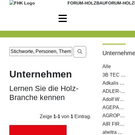
FORUM-HOLZBAU
FORUM-HOLZ
Unternehm
Alle
Unternehmen
3B TEC MagnumBoard GmbH
Adkalis Groupe Berkem
Lernen Sie die Holz-
ADLER-Werk Lackfabrik Johann Berghofer GmbH & Co KG
Branche kennen
Adolf Würth GmbH & Co. KG
AGEPAN SYSTEM c/o Sonae Arauco Deutschland GmbH
AGROP NOVA a. s.
Zeige
1-1
von
1
Eintrag.
AIR FIRE TECH Brandschutzsysteme GmbH
alwitra GmbH