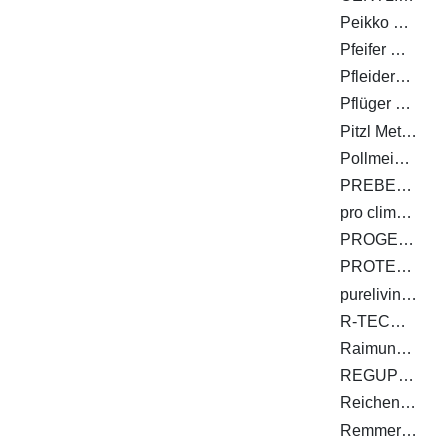
Peikko Deutschland GmbH
Pfeifer Holding GmbH
Pfleiderer Deutschland GmbH
Pflüger TOB GmbH
Pitzl Metallbau GmbH & Co. KG
Pollmeier Massivholz GmbH & Co.KG
PREBENA Wilfried Bornemann GmbH & Co. KG
pro clima - MOLL bauökologische Produkte GmbH
PROGEO Monitoring GmbH & Co. KG
PROTEKTORWERK Florenz Maisch GmbH & Co.KG
purelivin GmbH
R-TECH Stahlbauges.m.b.H.
Raimund Beck KG, Wire-Staples-Company
REGUPOL BSW GmbH
Reichenbacher Hamuel GmbH
Remmers GmbH