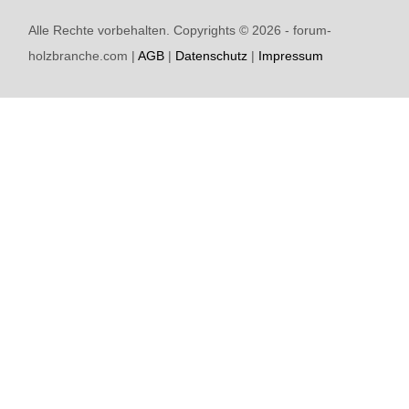
Alle Rechte vorbehalten. Copyrights ©
2026 - forum-
holzbranche.com |
AGB
|
Datenschutz
|
Impressum