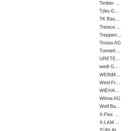
Timber Structures 3.0 AG
Tjiko GmbH
TK Baupartner GmbH
Tremco CPG Germany GmbH
Treppenbau.ch AG
Triviso AG
Türmerleim GmbH
URETEK Deutschland GmbH
wedi GmbH
WEINMANN Holzbausystemtechnik GmbH
West Fraser Timber Co. Ltd.
WIEHAG Holding GmbH
Wilma AG
Wolf Bavaria GmbH
X-Floc Dämmtechnik-Maschinen GmbH
X-LAM DOLOMITI S.R.L.
ZÜBLIN Timber GmbH