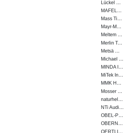
Lückel & Partner
MAFELL AG
Mass Timber Solutions GmbH
Mayr-Melnhof Holz Holding AG
Meltem GmbH
Merlin Technology GmbH
Metsä Wood
Michael Weinig Aktiengesellschaft
MINDA Industrieanlagen GmbH
MiTek Industries GmbH
MMK Holz Beton-Fertigteile GmbH
Mosser Leimholz Gesellschaft m. b. H.
naturheld GmbH & Co. KG
NTi Audio AG
OBEL-P AUTOMATION A/S
OBERNDORFER Hybrid Systems GmbH
OERTLI Werkzeuge AG