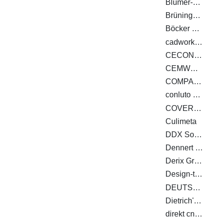
Blumer-Lehmann AG
Brüninghoff Holz GmbH & Co. KG
Böcker Maschinenwerke GmbH
cadwork informatik AG
CECON Buildings GmbH
CEMWOOD GmbH
COMPACFOAM GmbH
conluto Vielfalt aus Lehm
COVERiT Flachdachabdichtungstechnik GmbH
Culimeta
DDX Software Solutions
Dennert Baustoffwelt GmbH & Co. KG
Derix Gruppe
Design-to-Production GmbH
DEUTSCHE ROCKWOOL GmbH & Co. KG
Dietrich's Datenverarbeitungsgesellschaft für Handel und Produktion AG
direkt cnc-systeme gmbh