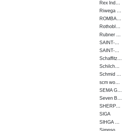
Rex Industrie-Produkte Graf von Rex GmbH
Riwega GmbH
ROMBACH BAUHOLZ + ABBUND GMBH
Rothoblaas
Rubner Holding
SAINT-GOBAIN ISOVER G+H AG
SAINT-GOBAIN RIGIPS GMBH
Schaffitzel Holzindustrie GmbH + Co. KG
Schilcher Trading & Engineering GmbH
Schmid Schrauben Hainfeld GmbH
scm woodworking technology
SEMA GmbH
Seven Bel GmbH
SHERPA Connection Systems GmbH
SIGA
SIHGA GmbH
Simpson Strong-Tie GmbH