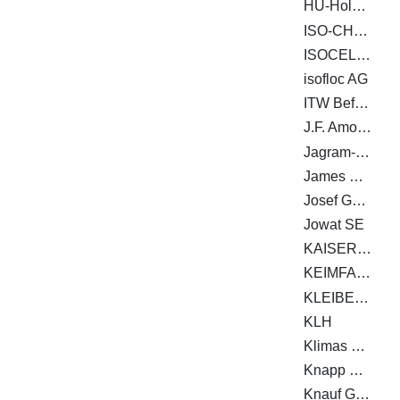
HU-Holzunion GmbH
ISO-CHEMIE GMBH
ISOCELL GmbH & Co KG
isofloc AG
ITW Befestigungssysteme GmbH
J.F. Amonn Srl - Die Abteilung Color
Jagram-Pro S.A.
James Hardie Europe GmbH
Josef Günthner GmbH & Co.KG
Jowat SE
KAISER GmbH & Co. KG
KEIMFARBEN AG
KLEIBERIT SE & Co. KG
KLH
Klimas Wkręt-met
Knapp GmbH
Knauf Gips KG