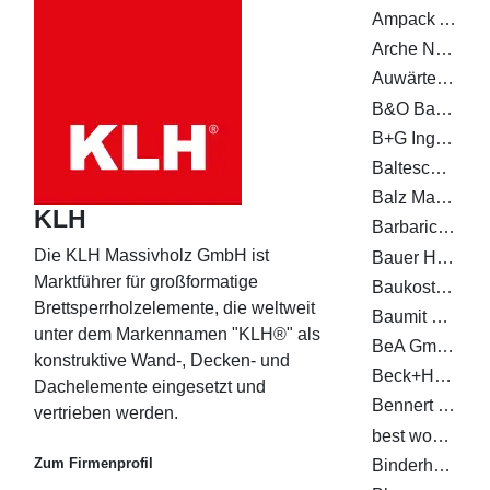
Ampack AG
Arche Naturhaus GmbH
Auwärter - Anhänger und Aufbauten GmbH Co. KG
B&O Bau GmbH
B+G Ingenieure Bollinger und Grohmann GmbH
Balteschwiler AG
Balz Maschinen AG
KLH
Barbaric GmbH
Die KLH Massivholz GmbH ist
Bauer Holzbau GmbH
Marktführer für großformatige
Baukosteninformationszentrum Deutscher Architektenkammern GmbH
Brettsperrholzelemente, die weltweit
Baumit GmbH
unter dem Markennamen "KLH®" als
BeA GmbH
konstruktive Wand-, Decken- und
Beck+Heun GmbH
Dachelemente eingesetzt und
Bennert GmbH
vertrieben werden.
best wood SCHNEIDER GmbH
Zum Firmenprofil
Binderholz GmbH