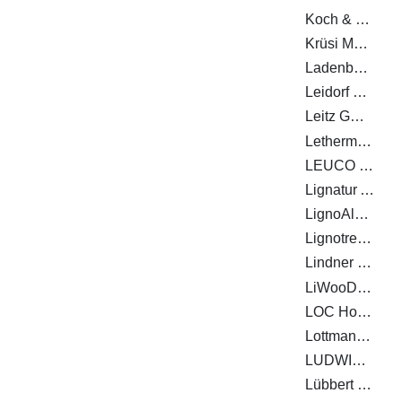
Koch & Schulte GmbH & Co. KG
Krüsi Maschinenbau AG
Ladenburger GmbH
Leidorf GmbH
Leitz GmbH & Co. KG
Lethermo GmbH
LEUCO Ledermann GmbH & Co. KG
Lignatur AG
LignoAlp DAMIANI-HOLZ&KO AG
Lignotrend Produktions GmbH
Lindner Gipsfaser- und Trockenbauprodukte GmbH
LiWooD Management AG
LOC Holz GmbH
Lottmann Fensterbänke GmbH
LUDWIG SYSTEM GMBH & CO KG
Lübbert Warenhandel GmbH