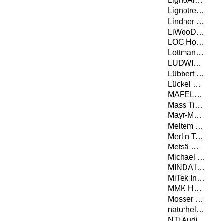
LignoAlp DAMIANI-HOLZ&KO AG
Lignotrend Produktions GmbH
Lindner Gipsfaser- und Trockenbauprodukte GmbH
LiWooD Management AG
LOC Holz GmbH
Lottmann Fensterbänke GmbH
LUDWIG SYSTEM GMBH & CO KG
Lübbert Warenhandel GmbH
Lückel & Partner
MAFELL AG
Mass Timber Solutions GmbH
Mayr-Melnhof Holz Holding AG
Meltem GmbH
Merlin Technology GmbH
Metsä Wood
Michael Weinig Aktiengesellschaft
MINDA Industrieanlagen GmbH
MiTek Industries GmbH
MMK Holz Beton-Fertigteile GmbH
Mosser Leimholz Gesellschaft m. b. H.
naturheld GmbH & Co. KG
NTi Audio AG