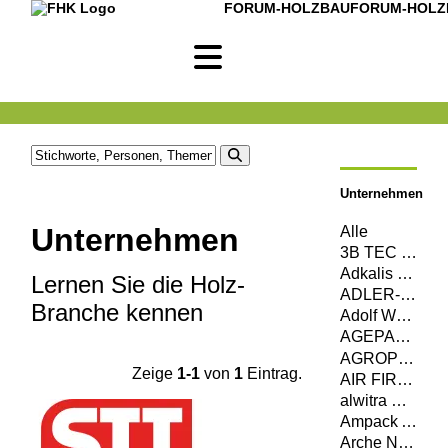
FORUM-HOLZBAU
FORUM-HOLZ
Unternehmen
Unternehmen
Alle
3B TEC MagnumBoard GmbH
Adkalis Groupe Berkem
Lernen Sie die Holz-
ADLER-Werk Lackfabrik Johann Berghofer GmbH & Co KG
Branche kennen
Adolf Würth GmbH & Co. KG
AGEPAN SYSTEM c/o Sonae Arauco Deutschland GmbH
AGROP NOVA a. s.
Zeige
1-1
von
1
Eintrag.
AIR FIRE TECH Brandschutzsysteme GmbH
alwitra GmbH
Ampack AG
Arche Naturhaus GmbH