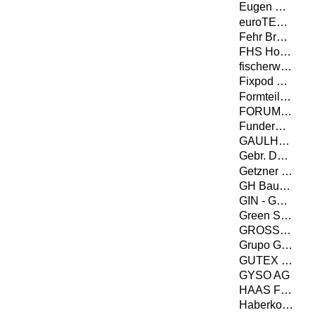
Eugen Decker Holz­industrie GmbH & Co. KG
euroTECH Vertriebs GmbH
Fehr Braunwalder AG
FHS Holzbau GmbH
fischerwerke GmbH & Co. KG
Fixpod GmbH
Formteilbau Schmitt GmbH & Co. KG
FORUM-HOLZBAU
Fundermax GmbH
GAULHOFER INDUSTRIE-HOLDING GMBH
Gebr. Dufter GmbH
Getzner Werkstoffe GmbH
GH Baubeschläge GmbH
GIN - Gütegemeinschaft Nagelplattenprodukte e.V. - Interessenverband Nagelplatten e.V.
Green Structures GmbH
GROSSMANN Bau GmbH & Co. KG
Grupo Gámiz
GUTEX Holzfaserplattenwerk
GYSO AG
HAAS FERTIGBAU GMBH
Haberkorn GmbH