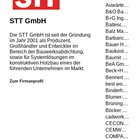
Auwärter - Anhänger und Aufbauten GmbH Co. KG
B&O Bau GmbH
B+G Ingenieure Bollinger und Grohmann GmbH
STT GmbH
Balteschwiler AG
Balz Maschinen AG
Die STT GmbH ist seit der Gründung
Barbaric GmbH
im Jahr 2001 als Produzent,
Bauer Holzbau GmbH
Großhändler und Entwickler im
Baukosteninformationszentrum Deutscher Architektenkammern GmbH
Bereich der Bauwerksabdichtung,
sowie für Systemlösungen im
Baumit GmbH
konstruktiven Holzbau eines der
BeA GmbH
führenden Unternehmen im Markt.
Beck+Heun GmbH
Bennert GmbH
Zum Firmenprofil
best wood SCHNEIDER GmbH
Binderholz GmbH
Blumer-Lehmann AG
Brüninghoff Holz GmbH & Co. KG
Böcker Maschinenwerke GmbH
cadwork informatik AG
CECON Buildings GmbH
CEMWOOD GmbH
COMPACFOAM GmbH