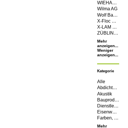
WIEHAG Holding GmbH
Wilma AG
Wolf Bavaria GmbH
X-Floc Dämmtechnik-Maschinen GmbH
X-LAM DOLOMITI S.R.L.
ZÜBLIN Timber GmbH
Mehr
anzeigen...
Weniger
anzeigen...
Kategorie
Alle
Abdichtungen
Akustik
Bauprodukte
Dienstleistungen
Eisenwaren
Farben, Lacke, Öle
Mehr