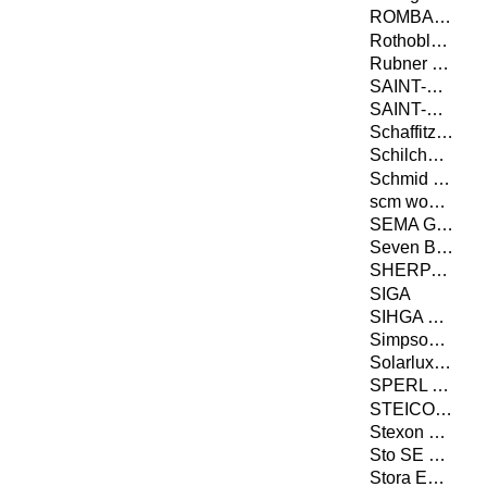
ROMBACH BAUHOLZ + ABBUND GMBH
Rothoblaas
Rubner Holding
SAINT-GOBAIN ISOVER G+H AG
SAINT-GOBAIN RIGIPS GMBH
Schaffitzel Holzindustrie GmbH + Co. KG
Schilcher Trading & Engineering GmbH
Schmid Schrauben Hainfeld GmbH
scm woodworking technology
SEMA GmbH
Seven Bel GmbH
SHERPA Connection Systems GmbH
SIGA
SIHGA GmbH
Simpson Strong-Tie GmbH
Solarlux GmbH
SPERL Werkzeugtechnik GmbH & Co. KG
STEICO SE
Stexon GmbH
Sto SE & Co. KGaA
Stora Enso Wood Products Oy Ltd