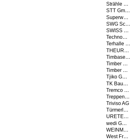
Strähle Raum-Systeme GmbH
STT GmbH
Superwood A/S
SWG Schraubenwerk Gaisbach GmbH
SWISS KRONO TEX GmbH & Co. KG
Technowood AG
Terhalle Holzbau GmbH
THEURL HOLZ ASSLING GMBH
Timbase Schweiz AG
Timber Concept GmbH
Timber Structures 3.0 AG
Tjiko GmbH
TK Baupartner GmbH
Tremco CPG Germany GmbH
Treppenbau.ch AG
Triviso AG
Türmerleim GmbH
URETEK Deutschland GmbH
wedi GmbH
WEINMANN Holzbausystemtechnik GmbH
West Fraser Timber Co. Ltd.