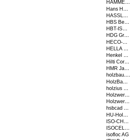
HAMMER Holzbautechnik GmbH
Hans Hundegger AG
HASSLACHER Gruppe
HBS Berga GmbH & Co. KG
HBT-ISOL AG
HDG Group S.r.l.
HECO-Schrauben GmbH & Co. KG
HELLA Sonnen- und Wetterschutztechnik GmbH
Henkel & Cie. AG
Hilti Corporation AG
HMR Jacob GmbH Metallwaren
holzbau.tech GmbH
HolzBauWerk Schwarzwald GmbH
holzius GmbH
Holzwerke Pfarrkirchen GmbH
Holzwerke van Roje GmbH & Co. KG
hsbcad GmbH
HU-Holzunion GmbH
ISO-CHEMIE GMBH
ISOCELL GmbH & Co KG
isofloc AG