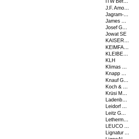
ITW Befestigungssysteme GmbH
J.F. Amonn Srl - Die Abteilung Color
Jagram-Pro S.A.
James Hardie Europe GmbH
Josef Günthner GmbH & Co.KG
Jowat SE
KAISER GmbH & Co. KG
KEIMFARBEN AG
KLEIBERIT SE & Co. KG
KLH
Klimas Wkręt-met
Knapp GmbH
Knauf Gips KG
Koch & Schulte GmbH & Co. KG
Krüsi Maschinenbau AG
Ladenburger GmbH
Leidorf GmbH
Leitz GmbH & Co. KG
Lethermo GmbH
LEUCO Ledermann GmbH & Co. KG
Lignatur AG