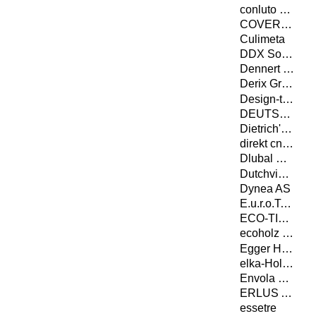
conluto Vielfalt aus Lehm
COVERiT Flachdachabdichtungstechnik GmbH
Culimeta
DDX Software Solutions
Dennert Baustoffwelt GmbH & Co. KG
Derix Gruppe
Design-to-Production GmbH
DEUTSCHE ROCKWOOL GmbH & Co. KG
Dietrich's Datenverarbeitungsgesellschaft für Handel und Produktion AG
direkt cnc-systeme gmbh
Dlubal Software GmbH
Dutchview information technology GmbH
Dynea AS
E.u.r.o.Tec GmbH
ECO-TIMBER GmbH & Co. KG
ecoholz GmbH
Egger Holzwerkstoffe Wismar GmbH & Co. KG
elka-Holzwerke GmbH
Envola GmbH
ERLUS AG
essetre