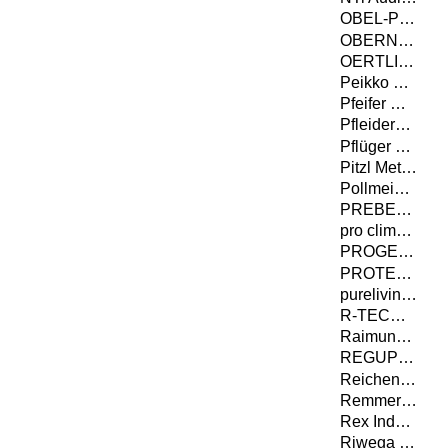
OBEL-P AUTOMATION A/S
OBERNDORFER Hybrid Systems GmbH
OERTLI Werkzeuge AG
Peikko Deutschland GmbH
Pfeifer Holding GmbH
Pfleiderer Deutschland GmbH
Pflüger TOB GmbH
Pitzl Metallbau GmbH & Co. KG
Pollmeier Massivholz GmbH & Co.KG
PREBENA Wilfried Bornemann GmbH & Co. KG
pro clima - MOLL bauökologische Produkte GmbH
PROGEO Monitoring GmbH & Co. KG
PROTEKTORWERK Florenz Maisch GmbH & Co.KG
purelivin GmbH
R-TECH Stahlbauges.m.b.H.
Raimund Beck KG, Wire-Staples-Company
REGUPOL BSW GmbH
Reichenbacher Hamuel GmbH
Remmers GmbH
Rex Industrie-Produkte Graf von Rex GmbH
Riwega GmbH