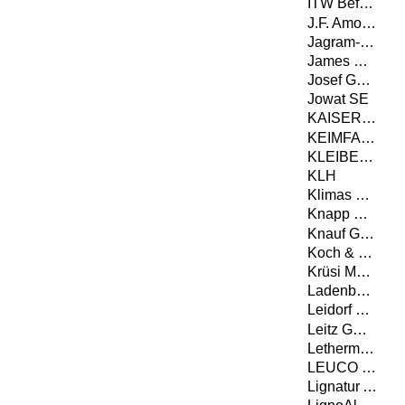
ITW Befestigungssysteme GmbH
J.F. Amonn Srl - Die Abteilung Color
Jagram-Pro S.A.
James Hardie Europe GmbH
Josef Günthner GmbH & Co.KG
Jowat SE
KAISER GmbH & Co. KG
KEIMFARBEN AG
KLEIBERIT SE & Co. KG
KLH
Klimas Wkręt-met
Knapp GmbH
Knauf Gips KG
Koch & Schulte GmbH & Co. KG
Krüsi Maschinenbau AG
Ladenburger GmbH
Leidorf GmbH
Leitz GmbH & Co. KG
Lethermo GmbH
LEUCO Ledermann GmbH & Co. KG
Lignatur AG