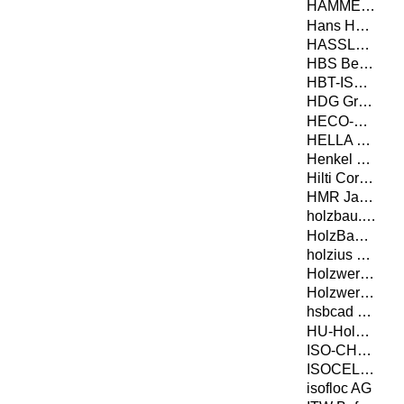
HAMMER Holzbautechnik GmbH
Hans Hundegger AG
HASSLACHER Gruppe
HBS Berga GmbH & Co. KG
HBT-ISOL AG
HDG Group S.r.l.
HECO-Schrauben GmbH & Co. KG
HELLA Sonnen- und Wetterschutztechnik GmbH
Henkel & Cie. AG
Hilti Corporation AG
HMR Jacob GmbH Metallwaren
holzbau.tech GmbH
HolzBauWerk Schwarzwald GmbH
holzius GmbH
Holzwerke Pfarrkirchen GmbH
Holzwerke van Roje GmbH & Co. KG
hsbcad GmbH
HU-Holzunion GmbH
ISO-CHEMIE GMBH
ISOCELL GmbH & Co KG
isofloc AG