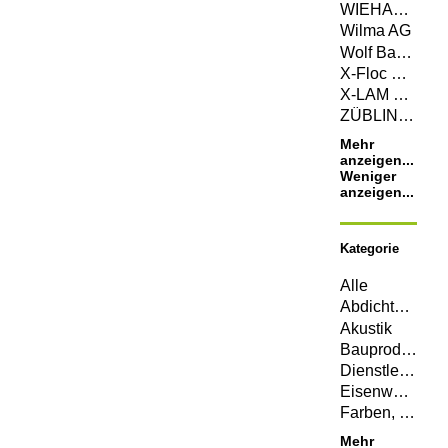
WIEHAG Holding GmbH
Wilma AG
Wolf Bavaria GmbH
X-Floc Dämmtechnik-Maschinen GmbH
X-LAM DOLOMITI S.R.L.
ZÜBLIN Timber GmbH
Mehr
anzeigen...
Weniger
anzeigen...
Kategorie
Alle
Abdichtungen
Akustik
Bauprodukte
Dienstleistungen
Eisenwaren
Farben, Lacke, Öle
Mehr