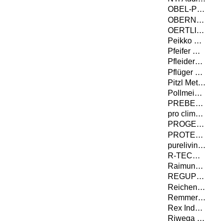
OBEL-P AUTOMATION A/S
OBERNDORFER Hybrid Systems GmbH
OERTLI Werkzeuge AG
Peikko Deutschland GmbH
Pfeifer Holding GmbH
Pfleiderer Deutschland GmbH
Pflüger TOB GmbH
Pitzl Metallbau GmbH & Co. KG
Pollmeier Massivholz GmbH & Co.KG
PREBENA Wilfried Bornemann GmbH & Co. KG
pro clima - MOLL bauökologische Produkte GmbH
PROGEO Monitoring GmbH & Co. KG
PROTEKTORWERK Florenz Maisch GmbH & Co.KG
purelivin GmbH
R-TECH Stahlbauges.m.b.H.
Raimund Beck KG, Wire-Staples-Company
REGUPOL BSW GmbH
Reichenbacher Hamuel GmbH
Remmers GmbH
Rex Industrie-Produkte Graf von Rex GmbH
Riwega GmbH