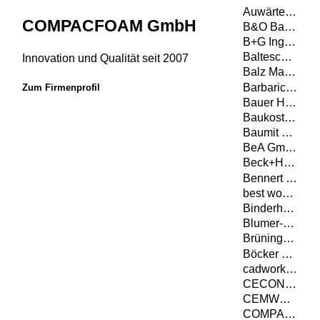
Auwärter - Anhänger und Aufbauten GmbH Co. KG
COMPACFOAM GmbH
B&O Bau GmbH
B+G Ingenieure Bollinger und Grohmann GmbH
Balteschwiler AG
Innovation und Qualität seit 2007
Balz Maschinen AG
Barbaric GmbH
Zum Firmenprofil
Bauer Holzbau GmbH
Baukosteninformationszentrum Deutscher Architektenkammern GmbH
Baumit GmbH
BeA GmbH
Beck+Heun GmbH
Bennert GmbH
best wood SCHNEIDER GmbH
Binderholz GmbH
Blumer-Lehmann AG
Brüninghoff Holz GmbH & Co. KG
Böcker Maschinenwerke GmbH
cadwork informatik AG
CECON Buildings GmbH
CEMWOOD GmbH
COMPACFOAM GmbH