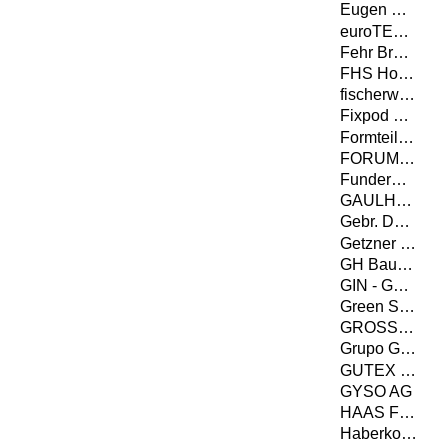
Eugen Decker Holz­industrie GmbH & Co. KG
euroTECH Vertriebs GmbH
Fehr Braunwalder AG
FHS Holzbau GmbH
fischerwerke GmbH & Co. KG
Fixpod GmbH
Formteilbau Schmitt GmbH & Co. KG
FORUM-HOLZBAU
Fundermax GmbH
GAULHOFER INDUSTRIE-HOLDING GMBH
Gebr. Dufter GmbH
Getzner Werkstoffe GmbH
GH Baubeschläge GmbH
GIN - Gütegemeinschaft Nagelplattenprodukte e.V. - Interessenverband Nagelplatten e.V.
Green Structures GmbH
GROSSMANN Bau GmbH & Co. KG
Grupo Gámiz
GUTEX Holzfaserplattenwerk
GYSO AG
HAAS FERTIGBAU GMBH
Haberkorn GmbH