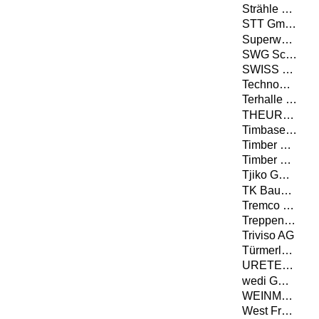
Strähle Raum-Systeme GmbH
STT GmbH
Superwood A/S
SWG Schraubenwerk Gaisbach GmbH
SWISS KRONO TEX GmbH & Co. KG
Technowood AG
Terhalle Holzbau GmbH
THEURL HOLZ ASSLING GMBH
Timbase Schweiz AG
Timber Concept GmbH
Timber Structures 3.0 AG
Tjiko GmbH
TK Baupartner GmbH
Tremco CPG Germany GmbH
Treppenbau.ch AG
Triviso AG
Türmerleim GmbH
URETEK Deutschland GmbH
wedi GmbH
WEINMANN Holzbausystemtechnik GmbH
West Fraser Timber Co. Ltd.