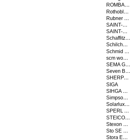
ROMBACH BAUHOLZ + ABBUND GMBH
Rothoblaas
Rubner Holding
SAINT-GOBAIN ISOVER G+H AG
SAINT-GOBAIN RIGIPS GMBH
Schaffitzel Holzindustrie GmbH + Co. KG
Schilcher Trading & Engineering GmbH
Schmid Schrauben Hainfeld GmbH
scm woodworking technology
SEMA GmbH
Seven Bel GmbH
SHERPA Connection Systems GmbH
SIGA
SIHGA GmbH
Simpson Strong-Tie GmbH
Solarlux GmbH
SPERL Werkzeugtechnik GmbH & Co. KG
STEICO SE
Stexon GmbH
Sto SE & Co. KGaA
Stora Enso Wood Products Oy Ltd