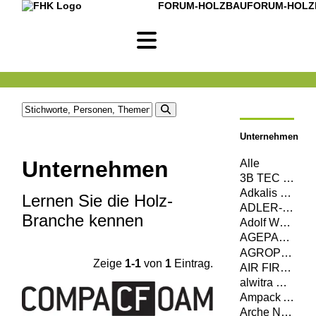
FORUM-HOLZBAU
FORUM-HOLZ
Unternehmen
Unternehmen
Alle
3B TEC MagnumBoard GmbH
Adkalis Groupe Berkem
Lernen Sie die Holz-
ADLER-Werk Lackfabrik Johann Berghofer GmbH & Co KG
Branche kennen
Adolf Würth GmbH & Co. KG
AGEPAN SYSTEM c/o Sonae Arauco Deutschland GmbH
AGROP NOVA a. s.
Zeige
1-1
von
1
Eintrag.
AIR FIRE TECH Brandschutzsysteme GmbH
alwitra GmbH
Ampack AG
Arche Naturhaus GmbH