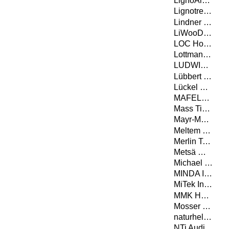
LignoAlp DAMIANI-HOLZ&KO AG
Lignotrend Produktions GmbH
Lindner Gipsfaser- und Trockenbauprodukte GmbH
LiWooD Management AG
LOC Holz GmbH
Lottmann Fensterbänke GmbH
LUDWIG SYSTEM GMBH & CO KG
Lübbert Warenhandel GmbH
Lückel & Partner
MAFELL AG
Mass Timber Solutions GmbH
Mayr-Melnhof Holz Holding AG
Meltem GmbH
Merlin Technology GmbH
Metsä Wood
Michael Weinig Aktiengesellschaft
MINDA Industrieanlagen GmbH
MiTek Industries GmbH
MMK Holz Beton-Fertigteile GmbH
Mosser Leimholz Gesellschaft m. b. H.
naturheld GmbH & Co. KG
NTi Audio AG