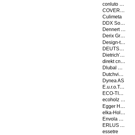
conluto Vielfalt aus Lehm
COVERiT Flachdachabdichtungstechnik GmbH
Culimeta
DDX Software Solutions
Dennert Baustoffwelt GmbH & Co. KG
Derix Gruppe
Design-to-Production GmbH
DEUTSCHE ROCKWOOL GmbH & Co. KG
Dietrich's Datenverarbeitungsgesellschaft für Handel und Produktion AG
direkt cnc-systeme gmbh
Dlubal Software GmbH
Dutchview information technology GmbH
Dynea AS
E.u.r.o.Tec GmbH
ECO-TIMBER GmbH & Co. KG
ecoholz GmbH
Egger Holzwerkstoffe Wismar GmbH & Co. KG
elka-Holzwerke GmbH
Envola GmbH
ERLUS AG
essetre