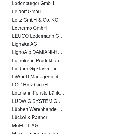
Ladenburger GmbH
Leidorf GmbH
Leitz GmbH & Co. KG
Lethermo GmbH
LEUCO Ledermann GmbH & Co. KG
Lignatur AG
LignoAlp DAMIANI-HOLZ&KO AG
Lignotrend Produktions GmbH
Lindner Gipsfaser- und Trockenbauprodukte GmbH
LiWooD Management AG
LOC Holz GmbH
Lottmann Fensterbänke GmbH
LUDWIG SYSTEM GMBH & CO KG
Lübbert Warenhandel GmbH
Lückel & Partner
MAFELL AG
Mass Timber Solutions GmbH