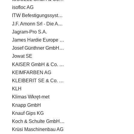
isofloc AG
ITW Befestigungssysteme GmbH
J.F. Amonn Srl - Die Abteilung Color
Jagram-Pro S.A.
James Hardie Europe GmbH
Josef Günthner GmbH & Co.KG
Jowat SE
KAISER GmbH & Co. KG
KEIMFARBEN AG
KLEIBERIT SE & Co. KG
KLH
Klimas Wkręt-met
Knapp GmbH
Knauf Gips KG
Koch & Schulte GmbH & Co. KG
Krüsi Maschinenbau AG