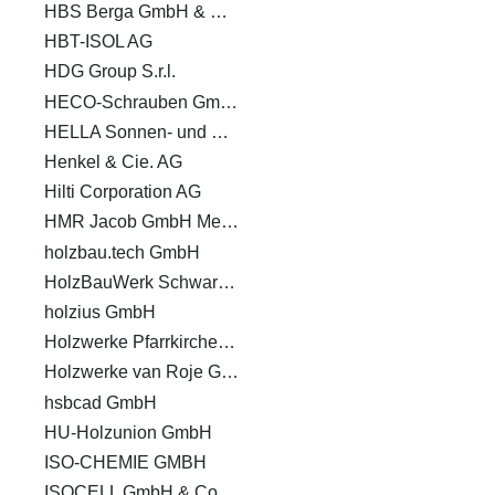
HBS Berga GmbH & Co. KG
HBT-ISOL AG
HDG Group S.r.l.
HECO-Schrauben GmbH & Co. KG
HELLA Sonnen- und Wetterschutztechnik GmbH
Henkel & Cie. AG
Hilti Corporation AG
HMR Jacob GmbH Metallwaren
holzbau.tech GmbH
HolzBauWerk Schwarzwald GmbH
holzius GmbH
Holzwerke Pfarrkirchen GmbH
Holzwerke van Roje GmbH & Co. KG
hsbcad GmbH
HU-Holzunion GmbH
ISO-CHEMIE GMBH
ISOCELL GmbH & Co KG