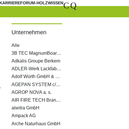
C
Q
KARRIERE
FORUM-HOLZWISSEN
Unternehmen
Alle
3B TEC MagnumBoard GmbH
Adkalis Groupe Berkem
ADLER-Werk Lackfabrik Johann Berghofer GmbH & Co KG
Adolf Würth GmbH & Co. KG
AGEPAN SYSTEM c/o Sonae Arauco Deutschland GmbH
.
AGROP NOVA a. s.
AIR FIRE TECH Brandschutzsysteme GmbH
alwitra GmbH
Ampack AG
Arche Naturhaus GmbH