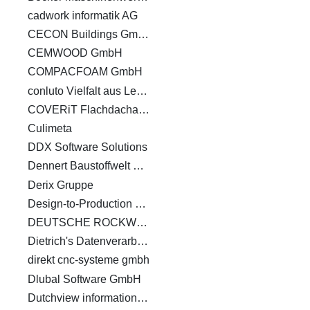
cadwork informatik AG
CECON Buildings GmbH
CEMWOOD GmbH
COMPACFOAM GmbH
conluto Vielfalt aus Lehm
COVERiT Flachdachabdichtungstechnik GmbH
Culimeta
DDX Software Solutions
Dennert Baustoffwelt GmbH & Co. KG
Derix Gruppe
Design-to-Production GmbH
DEUTSCHE ROCKWOOL GmbH & Co. KG
Dietrich's Datenverarbeitungsgesellschaft für Handel und Produktion AG
direkt cnc-systeme gmbh
Dlubal Software GmbH
Dutchview information technology GmbH