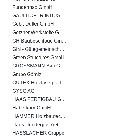
Fundermax GmbH
GAULHOFER INDUSTRIE-HOLDING GMBH
Gebr. Dufter GmbH
Getzner Werkstoffe GmbH
GH Baubeschläge GmbH
GIN - Gütegemeinschaft Nagelplattenprodukte e.V. - Interessenverband Nagelplatten e.V.
Green Structures GmbH
GROSSMANN Bau GmbH & Co. KG
Grupo Gámiz
GUTEX Holzfaserplattenwerk
GYSO AG
HAAS FERTIGBAU GMBH
Haberkorn GmbH
HAMMER Holzbautechnik GmbH
Hans Hundegger AG
HASSLACHER Gruppe