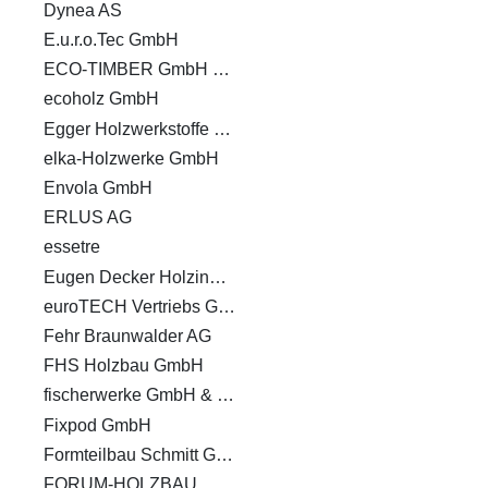
Dynea AS
E.u.r.o.Tec GmbH
ECO-TIMBER GmbH & Co. KG
ecoholz GmbH
Egger Holzwerkstoffe Wismar GmbH & Co. KG
elka-Holzwerke GmbH
Envola GmbH
ERLUS AG
essetre
Eugen Decker Holz­industrie GmbH & Co. KG
euroTECH Vertriebs GmbH
Fehr Braunwalder AG
FHS Holzbau GmbH
fischerwerke GmbH & Co. KG
Fixpod GmbH
Formteilbau Schmitt GmbH & Co. KG
FORUM-HOLZBAU