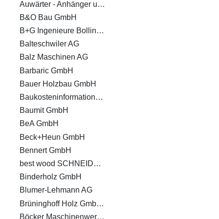
n
Auwärter - Anhänger und Aufbauten GmbH Co. KG
B&O Bau GmbH
B+G Ingenieure Bollinger und Grohmann GmbH
Balteschwiler AG
Balz Maschinen AG
Barbaric GmbH
Bauer Holzbau GmbH
Baukosteninformationszentrum Deutscher Architektenkammern GmbH
Baumit GmbH
BeA GmbH
Beck+Heun GmbH
Bennert GmbH
best wood SCHNEIDER GmbH
Binderholz GmbH
Blumer-Lehmann AG
Brüninghoff Holz GmbH & Co. KG
Böcker Maschinenwerke GmbH