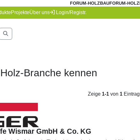
FORUM-HOLZBAU
FORUM-HOLZ
dukte
Projekte
Über uns
Login/Registr.
e Holz-Branche kennen
Zeige
1-1
von
1
Eintrag
ffe Wismar GmbH & Co. KG