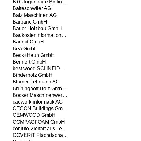
B+G Ingenieure Bollinger und Grohmann GmbH
Balteschwiler AG
Balz Maschinen AG
Barbaric GmbH
Bauer Holzbau GmbH
Baukosteninformationszentrum Deutscher Architektenkammern GmbH
Baumit GmbH
BeA GmbH
Beck+Heun GmbH
Bennert GmbH
best wood SCHNEIDER GmbH
Binderholz GmbH
Blumer-Lehmann AG
Brüninghoff Holz GmbH & Co. KG
Böcker Maschinenwerke GmbH
cadwork informatik AG
CECON Buildings GmbH
CEMWOOD GmbH
COMPACFOAM GmbH
conluto Vielfalt aus Lehm
COVERiT Flachdachabdichtungstechnik GmbH