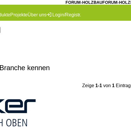
FORUM-HOLZBAU
FORUM-HOLZ
dukte
Projekte
Über uns
Login/Registr.
-Branche kennen
Zeige
1-1
von
1
Eintrag