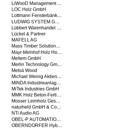
LiWooD Management AG
LOC Holz GmbH
Lottmann Fensterbänke GmbH
LUDWIG SYSTEM GMBH & CO KG
Lübbert Warenhandel GmbH
Lückel & Partner
MAFELL AG
Mass Timber Solutions GmbH
Mayr-Melnhof Holz Holding AG
Meltem GmbH
Merlin Technology GmbH
Metsä Wood
Michael Weinig Aktiengesellschaft
MINDA Industrieanlagen GmbH
MiTek Industries GmbH
MMK Holz Beton-Fertigteile GmbH
Mosser Leimholz Gesellschaft m. b. H.
naturheld GmbH & Co. KG
NTi Audio AG
OBEL-P AUTOMATION A/S
OBERNDORFER Hybrid Systems GmbH