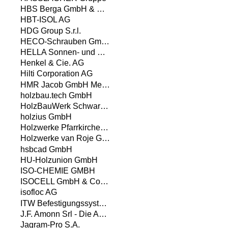
HBS Berga GmbH & Co. KG
HBT-ISOL AG
HDG Group S.r.l.
HECO-Schrauben GmbH & Co. KG
HELLA Sonnen- und Wetterschutztechnik GmbH
Henkel & Cie. AG
Hilti Corporation AG
HMR Jacob GmbH Metallwaren
holzbau.tech GmbH
HolzBauWerk Schwarzwald GmbH
holzius GmbH
Holzwerke Pfarrkirchen GmbH
Holzwerke van Roje GmbH & Co. KG
hsbcad GmbH
HU-Holzunion GmbH
ISO-CHEMIE GMBH
ISOCELL GmbH & Co KG
isofloc AG
ITW Befestigungssysteme GmbH
J.F. Amonn Srl - Die Abteilung Color
Jagram-Pro S.A.