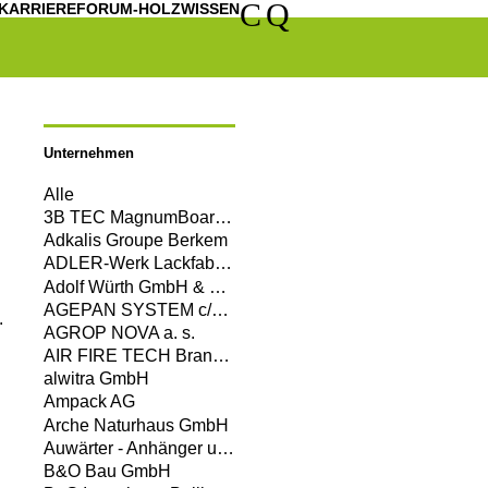
C
Q
KARRIERE
FORUM-HOLZWISSEN
Unternehmen
Alle
3B TEC MagnumBoard GmbH
Adkalis Groupe Berkem
ADLER-Werk Lackfabrik Johann Berghofer GmbH & Co KG
Adolf Würth GmbH & Co. KG
AGEPAN SYSTEM c/o Sonae Arauco Deutschland GmbH
.
AGROP NOVA a. s.
AIR FIRE TECH Brandschutzsysteme GmbH
alwitra GmbH
Ampack AG
Arche Naturhaus GmbH
Auwärter - Anhänger und Aufbauten GmbH Co. KG
B&O Bau GmbH