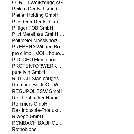
OERTLI Werkzeuge AG
Peikko Deutschland GmbH
Pfeifer Holding GmbH
Pfleiderer Deutschland GmbH
Pflüger TOB GmbH
Pitzl Metallbau GmbH & Co. KG
Pollmeier Massivholz GmbH & Co.KG
PREBENA Wilfried Bornemann GmbH & Co. KG
pro clima - MOLL bauökologische Produkte GmbH
PROGEO Monitoring GmbH & Co. KG
PROTEKTORWERK Florenz Maisch GmbH & Co.KG
purelivin GmbH
R-TECH Stahlbauges.m.b.H.
Raimund Beck KG, Wire-Staples-Company
REGUPOL BSW GmbH
Reichenbacher Hamuel GmbH
Remmers GmbH
Rex Industrie-Produkte Graf von Rex GmbH
Riwega GmbH
ROMBACH BAUHOLZ + ABBUND GMBH
Rothoblaas