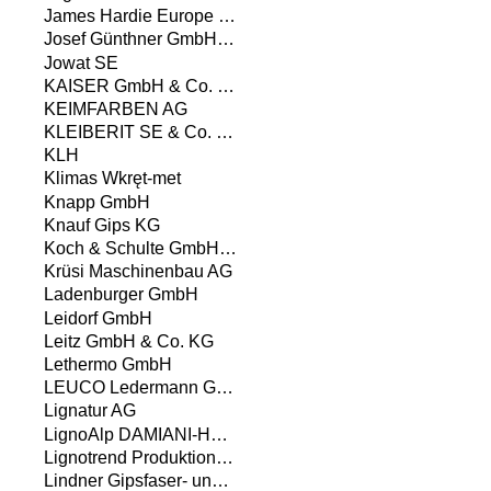
James Hardie Europe GmbH
Josef Günthner GmbH & Co.KG
Jowat SE
KAISER GmbH & Co. KG
KEIMFARBEN AG
KLEIBERIT SE & Co. KG
KLH
Klimas Wkręt-met
Knapp GmbH
Knauf Gips KG
Koch & Schulte GmbH & Co. KG
Krüsi Maschinenbau AG
Ladenburger GmbH
Leidorf GmbH
Leitz GmbH & Co. KG
Lethermo GmbH
LEUCO Ledermann GmbH & Co. KG
Lignatur AG
LignoAlp DAMIANI-HOLZ&KO AG
Lignotrend Produktions GmbH
Lindner Gipsfaser- und Trockenbauprodukte GmbH