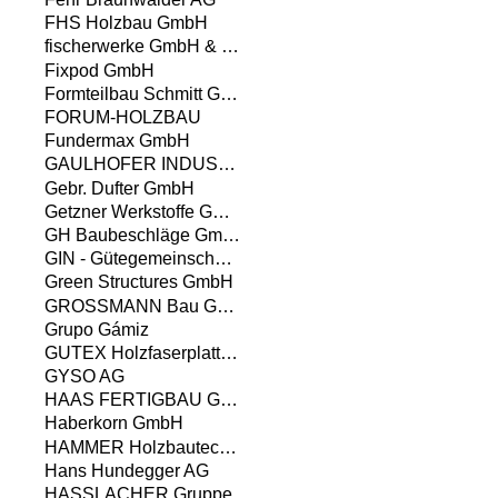
FHS Holzbau GmbH
fischerwerke GmbH & Co. KG
Fixpod GmbH
Formteilbau Schmitt GmbH & Co. KG
FORUM-HOLZBAU
Fundermax GmbH
GAULHOFER INDUSTRIE-HOLDING GMBH
Gebr. Dufter GmbH
Getzner Werkstoffe GmbH
GH Baubeschläge GmbH
GIN - Gütegemeinschaft Nagelplattenprodukte e.V. - Interessenverband Nagelplatten e.V.
Green Structures GmbH
GROSSMANN Bau GmbH & Co. KG
Grupo Gámiz
GUTEX Holzfaserplattenwerk
GYSO AG
HAAS FERTIGBAU GMBH
Haberkorn GmbH
HAMMER Holzbautechnik GmbH
Hans Hundegger AG
HASSLACHER Gruppe