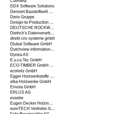
Culimeta
DDX Software Solutions
Dennert Baustoffwelt GmbH & Co. KG
Derix Gruppe
Design-to-Production GmbH
DEUTSCHE ROCKWOOL GmbH & Co. KG
Dietrich's Datenverarbeitungsgesellschaft für Handel und Produktion AG
direkt cnc-systeme gmbh
Dlubal Software GmbH
Dutchview information technology GmbH
Dynea AS
E.u.r.o.Tec GmbH
ECO-TIMBER GmbH & Co. KG
ecoholz GmbH
Egger Holzwerkstoffe Wismar GmbH & Co. KG
elka-Holzwerke GmbH
Envola GmbH
ERLUS AG
essetre
Eugen Decker Holz­industrie GmbH & Co. KG
euroTECH Vertriebs GmbH
Fehr Braunwalder AG