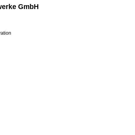
werke GmbH
vation